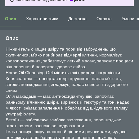
Опис
Характеристики
Доставка
Оплата
Умови п
Опис
Ніжний гель очищає шкіру та пори від забруднень, що
скупчилися, м'яко прибирає відмерлі клітини, нормалізує
кровопостачання, забезпечує легкий масаж, запускає процеси
відновлення й повертає здорове сяйво.
Horse Oil Cleansing Gel містить такі природні інгредієнти:
Конясна олія — повертає шкірі пружність, надає м'якість,
загоює пошкодження, згладжує, надає свіжості та здорового
сяйва.
Олія макадамії — має антиоксидантну дію, запобігає
ранньому в'яненню шкіри, вирівнює її текстуру та тон, надає
м'якості, знімає запалення й оберігає від шкідливого впливу
ультрафіолету.
Бетаїн — забезпечує глибоке зволоження, перешкоджає
втраті вологи, заспокоює подразнення.
Гель насичує шкіру вологою й цінними речовинами, чудово
пом'якшує та позбавляє лущення, повертає пружність,