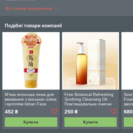
Всі умови повернення
Подібні товари компанії
М'яка японська пінка для
Free Botanical Refreshing
Soor
вмивання з кінською олією
Soothing Cleansing Oil
Foam
і вугіллям lishan Face
Пом'якшувальне очисне
звол
Wash Horse Oil 130 g
ботанічне масло 105 мл
для 
452
250
680
₴
₴
(додапак)
Купити
Купити