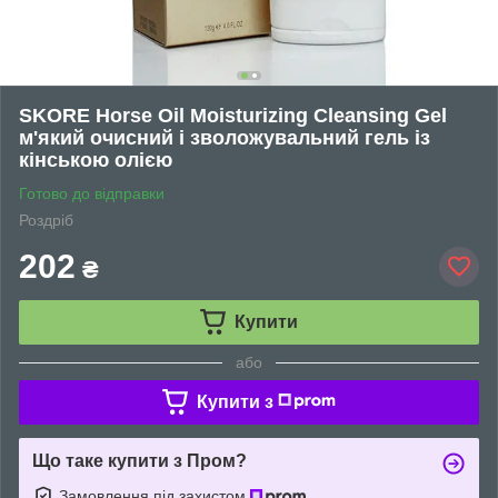
SKORE Horse Oil Moisturizing Cleansing Gel
м'який очисний і зволожувальний гель із
кінською олією
Готово до відправки
Роздріб
202
₴
Купити
або
Купити з
Що таке купити з Пром?
Замовлення під захистом