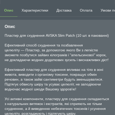
Опис
Характеристики
Доставка
Оплата
Умови п
Опис
Пластир для схуднення AVSKA Slim Patch (10 шт. в пакованні)
Ефективний спосіб схуднення та позбавлення
целюліту ― Пластир, за допомогою якого Ви з легкістю
зможете позбутися зайвих кілограмів і "апельсинової" корок,
не докладаючи жодних додаткових зусиль і виснажливих дієт!
Ефективний пластир для схуднення впливає на тіло в зоні
живота, виводити з організму токсини, покращує обмін
речовин, а також зайві сантиметри будуть зменьшуватися.
Підтягує обвислу шкіру та усуває целюліт, не заподіюючи
водночас жодної шкоди Вашому здоров'ю!
Усі активні компоненти, пластиру для схуднення складаються
з натуральних витяжок і екстрактів, які сприяють не тільки
схудненню, а й виведенню небезпечних токсинів і усунення
целюліту, розгладжують і підтягують шкіру.