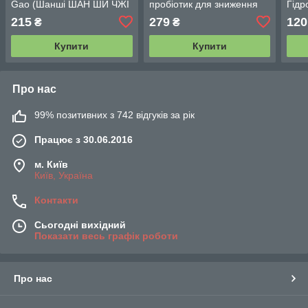
Gao (Шанші ШАН ШИ ЧЖІ
пробіотик для зниження
Гідр
ТОНГ ГАО) 10 шт
ваги 10 шт.
носа
215
279
120
₴
₴
Купити
Купити
Про нас
99% позитивних з 742 відгуків за рік
Працює з 30.06.2016
м. Київ
Київ, Україна
Контакти
Сьогодні вихідний
Показати весь графік роботи
Про нас