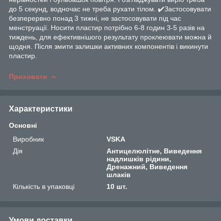
до 5 секунд, водночас не треба рухати тілом. ✔️
Застосовувати
безперервно понад 3 тижні, не застосовувати під час
менструації.
Носити пластир потрібно 6-8 годин 3-5 разів на
тиждень, для ефективнішого результату проклеювати можна й
щодня. Після змити залишки активних компонентів і викинути
пластир.
Приховати
Характеристики
Основні
Виробник
VSKA
Дія
Антицелюлітне, Виведення
надлишків рідини,
Дренажний, Виведення
шлаків
Кількість в упаковці
10 шт.
Умови доставки