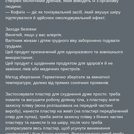
створює біологічний дренаж, який виводить їх з організму
людини;
― Кофеїн — діє як тонізувальний засіб, який змушує шкіру
підтягуватися й здійснює омолоджувальний ефект;
Заходи безпеки:
Винятий, якщо у вас алергія;
Вагітним жінкам і дітям грудного віку заборонено годувати
грудьми;
Цей продукт призначений для одноразового та зовнішнього
використання;
Цей продукт є щоденним продуктом для здоров'я й не
замінює ліків або медичних пристроїв.
Метод зберігання: Герметично зберігати за кімнатної
температури, далеко від прямих сонячних променів.
Застосовувати пластир для схуднення дуже просто: треба
помити та висушити робочу ділянку тіла, з пластиру зняти
захисну плівку (вона розташована на передній частині
виробу), нанести пластир на живіт (на пластирі передбачений
отвір для пупка), треба зняти захисну плівку з бічних частин
пластиру та нанести їх на шкіру, після чого треба
розпрасувати весь пластир, щоб усунути виникнення
нерівностей і бульбашок повітря. Розгладжувати виріб треба