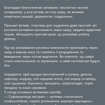
Благодаря биологически активним і екологічно чистим
складником, у разі впливу на голу шкіру, не виникає
алергічних реакцій, дерматитів і подразнень.
Принцип впливу пластиру для схуднення дуже простий, всі
рослинні речовини проникають через шкіру, завдяки відкритим
порам, збільшують приплив крові, що розігріває робочу
ділянку.
Під час розігрівання рослинні компоненти проникають через
шкіру в жирову масу та сприяють її розрідженню та
виведенню через потові виділення. Ви помітите, що шкіра
стане еластичнішою та пружнішою, а зайві сантиметри будуть
йти.
Інгредієнти: Цей продукт виготовлений із полину, дягелю,
сафлору, кнідіуму, олії перцевої м'яти, олії кориці та імбиру,
олія грушанки, боронеол, женьшень, атрактилодес, порія,
гвоздика та іншої сировини.
У складі основних впливових засобів:
— Суфорокозида екстракт — витяжка з японського
стифнолобіуму, сприяє розчиненню жирових відкладень і