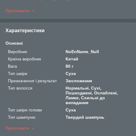
Приховати
Характеристики
Основні
Виробник
NoEnName_Null
Країна виробник
Китай
Вага
80 г
Тип шкіри
Суха
Призначення і результат
Зволоження
Тип волосся
Нормальні, Сухі,
Пошкоджені, Ослаблені,
Ламке, Схильні до
випадання
Тип шкіри голови
Суха
Тип шампуню
Твердий шампунь
Приховати