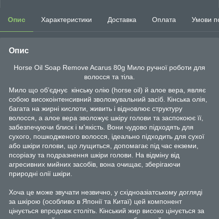
Опис
Характеристики
Доставка
Оплата
Умови п
Опис
Horse Oil Soap Remove Acarus 80g Мило ручної роботи для
волосся та тіла.
Мило що обʼєднує кінську олію (horse oil) й алое вера, являє
собою високоінтенсивний зволожувальний засіб. Кінська олія,
багата на жирні кислоти, живить і відновлює структуру
волосся, а алое вера зволожує шкіру голови та заспокоює її,
забезпечуючи блиск і м'якість. Вони чудово підходять для
сухого, пошкодженого волосся, ідеально підходить для сухої
або шкіри голови, що лущиться, допомагає під час екземи,
псоріазу та подразнення шкіри голови. На відміну від
агресивних мийних засобів, вона очищає, зберігаючи
природні олії шкіри.
Хоча це може звучати незвично, у східноазіатському догляді
за шкірою (особливо в Японії та Китаї) цей компонент
цінується впродовж століть. Кінський жир високо цінується за