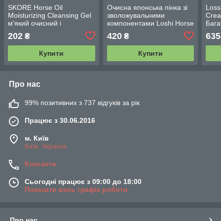
SKORE Horse Oil
Очисна японська пінка зі
Loss
Moisturizing Cleansing Gel
зволожувальними
Crea
м'який очисний і
компонентами Loshi Horse
Бага
зволожувальний гель із
Oil 130 g
звол
202
420
635
₴
₴
кінською олією
кінс
Купити
Купити
Про нас
99% позитивних з 737 відгуків за рік
Працює з 30.06.2016
м. Київ
Київ, Україна
Контакти
Сьогодні працює з 09:00 до 18:00
Показати весь графік роботи
Про нас