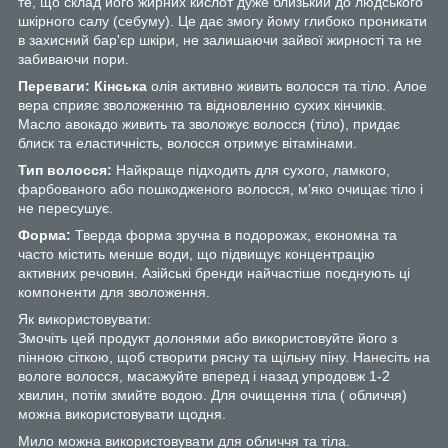
те, що склад його жирних кислот дуже близький до людського
шкірного салу (себуму). Це дає змогу йому глибоко проникати
в захисний бар'єр шкіри, не залишаючи зайвої жирності та не
забиваючи пори.
Переваги: Кінська
олія активно живить волосся та тіло. Алое
вера сприяє зволоженню та відновленню сухих кінчиків.
Масло авокадо живить та зволожує волосся (тіло), придає
блиск та еластичність, волосся отримує вітамінами.
Тип волосся:
Найкраще підходить для сухого, ламкого,
фарбованого або пошкодженого волосся, мʼяко очищає тіло і
не пересушує.
Форма:
Тверда форма зручна в подорожах, економна та
часто містить менше води, що підвищує концентрацію
активних речовин. Азійські бренди найчастіше поєднують ці
компоненти для зволоження.
Як використовувати:
Змочіть цей продукт долонями або використовуйте його з
пінною сіткою, щоб створити рясну та щільну піну. Нанесіть на
вологе волосся, масажуйте вперед і назад упродовж 1-2
хвилин, потім змийте водою. Для очищення тіла ( обличчя)
можна використовувати щодня.
Мило можна використовувати для обличчя та тіла.