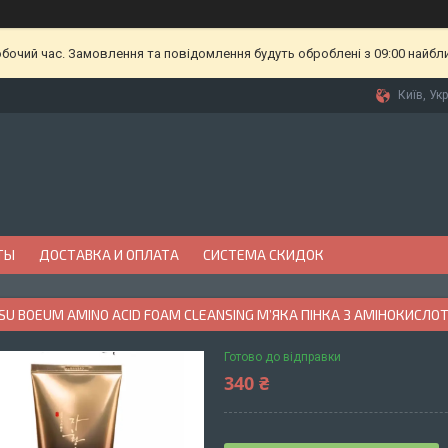
обочий час. Замовлення та повідомлення будуть оброблені з 09:00 найбл
Київ, Ук
ТЫ
ДОСТАВКА И ОПЛАТА
СИСТЕМА СКИДОК
SU BOEUM AMINO ACID FOAM CLEANSING МʼЯКА ПІНКА З АМІНОКИСЛО
Готово до відправки
340 ₴