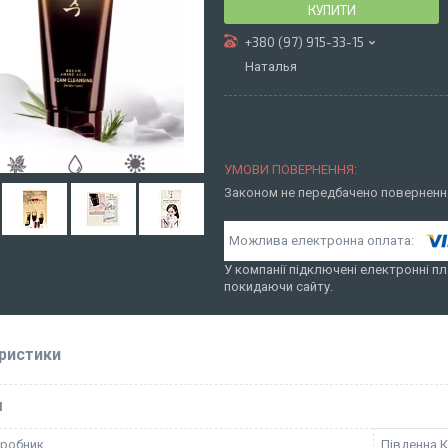
КУПИТИ
+380 (97) 915-33-15
Наталья
Законом не передбачено повернення
У компанії підключені електронні пл
покидаючи сайту.
ристики
І
иробник
Південна 