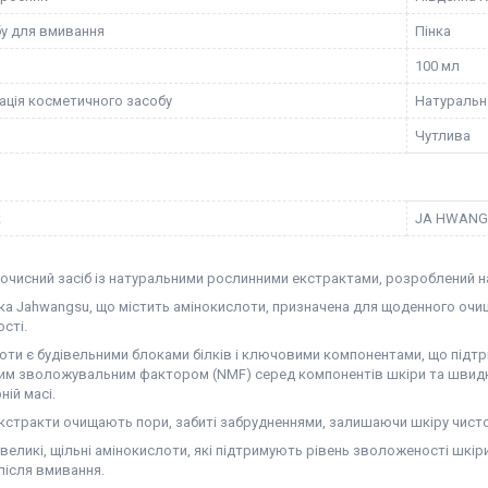
бу для вмивання
Пінка
100 мл
ація косметичного засобу
Натуральн
и
Чутлива
к
JA HWANG
очисний засіб із натуральними рослинними екстрактами, розроблений на
ка Jahwangsu, що містить амінокислоти, призначена для щоденного очищ
сті.
оти є будівельними блоками білків і ключовими компонентами, що підт
им зволожувальним фактором (NMF) серед компонентів шкіри та швидк
ій масі.
кстракти очищають пори, забиті забрудненнями, залишаючи шкіру чистою
великі, щільні амінокислоти, які підтримують рівень зволоженості шкір
після вмивання.