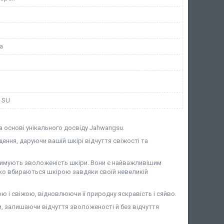
а
 SU
 основі унікального досвіду Jahwangsu.
ення, даруючи вашій шкірі відчуття свіжості та
римують зволоженість шкіри. Вони є найважливішим
о вбираються шкірою завдяки своїй невеликій
 і свіжою, відновлюючи її природну яскравість і сяйво.
и, залишаючи відчуття зволоженості й без відчуття