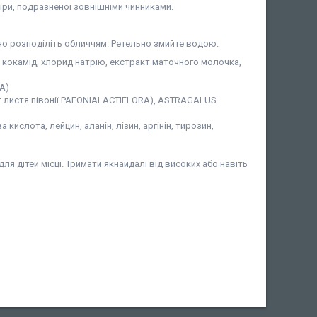
іри, подразненої зовнішніми чинниками.
ірно розподіліть обличчям. Ретельно змийте водою.
, кокамід, хлорид натрію, екстракт маточного молочка,
TA)
 листя півонії PAEONIALACTIFLORA), ASTRAGALUS
 кислота, лейцин, аланін, лізин, аргінін, тирозин,
ля дітей місці. Тримати якнайдалі від високих або навіть