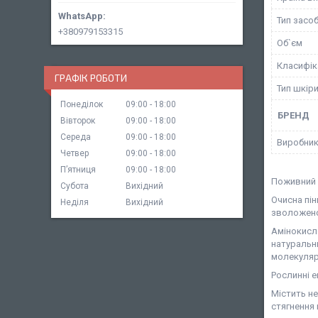
Тип засо
+380979153315
Об`єм
Класифік
ГРАФІК РОБОТИ
Тип шкір
Понеділок
09:00
18:00
БРЕНД
Вівторок
09:00
18:00
Середа
09:00
18:00
Виробни
Четвер
09:00
18:00
Пʼятниця
09:00
18:00
Поживний 
Субота
Вихідний
Очисна пін
Неділя
Вихідний
зволожено
Амінокисл
натуральн
молекулярн
Рослинні е
Містить не
стягнення 