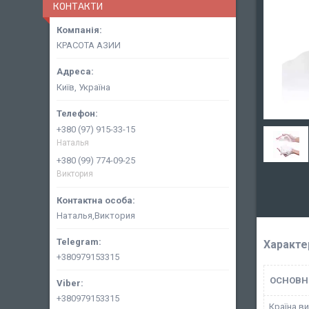
КОНТАКТИ
КРАСОТА АЗИИ
Київ, Україна
+380 (97) 915-33-15
Наталья
+380 (99) 774-09-25
Виктория
Наталья,Виктория
Характе
+380979153315
ОСНОВН
+380979153315
Країна в