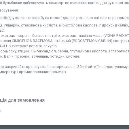
які бульбашки забезпечують комфортне очищення навіть для чутливої шк
тосування:
еобхідну кількість засобу на вологі долоні, ретельно спіньте та рівном
а, гліцерин, стеаринова кислота, міристолова кислота, гідроксид калію
ЕС.
) екстракт кореня, бензоат натрію, екстракт насіння маша (VIGNA RADIA
кореня CIMICIFUGA RACEMOSA, стильний (POGOSTEMON CABLIN) екстракт
EUS екстракт кореня, пачулів
ори/соку, гліцин, 1,2-гександіол, серин, глутамінова кислота, аспарагінова
, Валін, треонін, ізолейцин, гістидин, цистеїн.
о закривайте кришку після використання. Зберігайте її в недоступному д
мператур і прямих сонячних променів.
ція для замовлення
₴