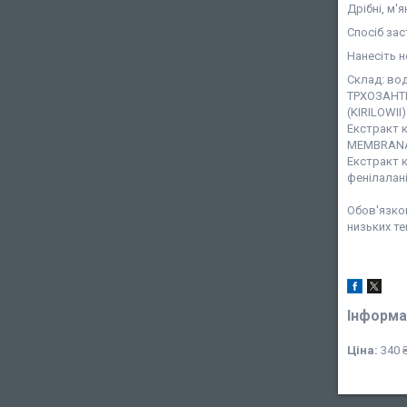
Дрібні, м'
Спосіб зас
Нанесіть н
Склад: вод
ТРХОЗАНТ
(KIRILOWII
Екстракт 
MEMBRANAC
Екстракт к
фенілаланін
Обов'язков
низьких те
Інформа
Ціна:
340 