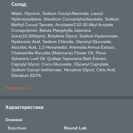
Склад:
Water, Glycerin, Sodium Cocoyl Alaninate, Lauryl
Hydroxysultaine, Disodium Cocoamphodiacetate, Sodium
Methyl Cocoyl Taurate, Acrylates/C10-30 Alkyl Acrylate
Crosspolymer, Betula Platyphylla Japonica
Juice(10,000ppm), Butylene Glycol, Sodium Hyaluronate,
Hyaluronic Acid, Sodium Chloride, Glyceryl Glucoside,
Ascorbic Acid, 1,2-Hexanediol, Artemisia Annua Extract,
Chamomilla Recutita (Matricaria) Flower Oil, Pinus
Sylvestris Leaf Oil, Quillaja Saponaria Bark Extract,
Caprylyl Glycol, Coco-Glucoside, Glyceryl Caprylate,
Sodium Cocoyl Isethionate, Hexylene Glycol, Citric Acid,
Disodium EDTA.
Приховати
Характеристики
Основні
Виробник
Round Lab