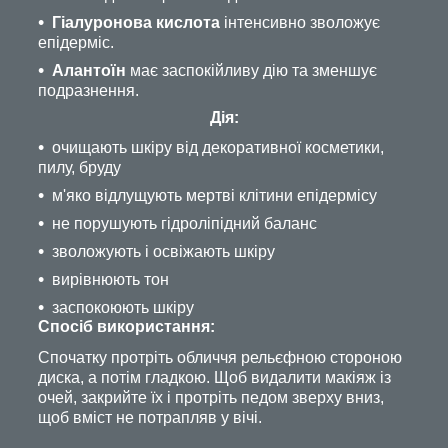
Гіалуронова кислота
інтенсивно зволожує
епідерміс.
Алантоїн
має заспокійливу дію та зменшує
подразнення.
Дія:
очищають шкіру від декоративної косметики,
пилу, бруду
м'яко відлущують мертві клітини епідермісу
не порушують гідроліпідний баланс
зволожують і освіжають шкіру
вирівнюють тон
заспокоюють шкіру
Спосіб використання:
Спочатку протріть обличчя рельєфною стороною
диска, а потім гладкою. Щоб видалити макіяж із
очей, закрийте їх і протріть педом зверху вниз,
щоб вміст не потрапляв у вічі.