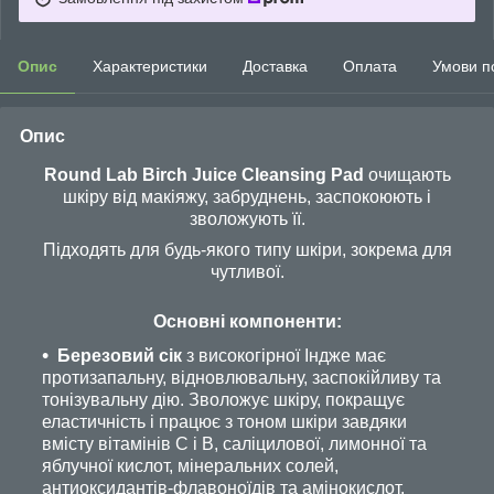
Опис
Характеристики
Доставка
Оплата
Умови п
Опис
Round Lab Birch Juice Cleansing Pad
очищають
шкіру від макіяжу, забруднень, заспокоюють і
зволожують її.
Підходять для будь-якого типу шкіри, зокрема для
чутливої.
Основні компоненти:
Березовий сік
з високогірної Індже має
протизапальну, відновлювальну, заспокійливу та
тонізувальну дію. Зволожує шкіру, покращує
еластичність і працює з тоном шкіри завдяки
вмісту вітамінів C і В, саліцилової, лимонної та
яблучної кислот, мінеральних солей,
антиоксидантів-флавоноїдів та амінокислот.