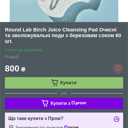
Round Lab Birch Juice Cleansing Pad Очисні
та зволожувальні педи з березовим соком 60
шт.
Готово до відправки
Роздріб
800
₴
Купити
або
Купити з
Що таке купити з Пром?
Замовлення під захистом