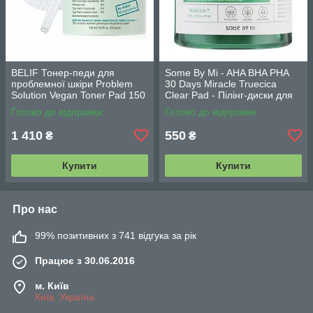
BELIF Тонер-педи для
Some By Mi - AHA BHA PHA
проблемної шкіри Problem
30 Days Miracle Truecica
Solution Vegan Toner Pad 150
Clear Pad - Пілінг-диски для
мл70шт
проблемної шкіри - 70шт.
Готово до відправки
Готово до відправки
1 410
550
₴
₴
Купити
Купити
Про нас
99% позитивних з 741 відгука за рік
Працює з 30.06.2016
м. Київ
Київ, Україна