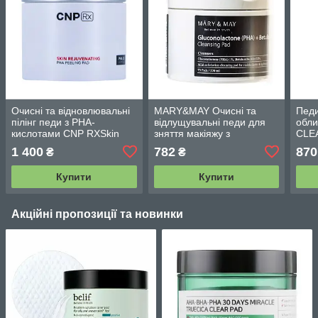
Очисні та відновлювальні
MARY&MAY Очисні та
Педи
пілінг педи з PHA-
відлущувальні педи для
обл
кислотами CNP RXSkin
зняття макіяжу з
CLE
Rejuvenating PHA Peeling
глюконолактоном
1 400
782
870
₴
₴
Pad 150 ml/60 шт.
+березовим соком 70 шт.
Купити
Купити
Акційні пропозиції та новинки