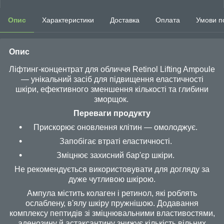
Опис
Характеристики
Доставка
Оплата
Умови п
Опис
Ліфтинг-концентрат для обличчя Retinol Lifting Ampoule
— унікальний засіб для підвищення еластичності
шкіри, ефективного зменшення кількості та глибини
зморщок.
Переваги продукту
Прискорює оновлення клітин — омолоджує.
Запобігає втраті еластичності.
Зміцнює захисний бар'єр шкіри.
Не рекомендується використовувати для догляду за
дуже чутливою шкірою.
Ампула містить колаген і ретинол, які роблять
ослаблену, в'ялу шкіру пружнішою. Додавання
комплексу пептидів зі зміцнювальними властивостями,
аденозину й астаксантину знижує кількість вільних