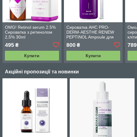
OMG! Retinol serum 2.5%
Сироватка AHC PRO-
Омо
Сироватка з ретинолом
DERM-AESTHE RENEW
сиро
2,5% 30ml
PEPTINOL Ampoule для
кліт
зрілої шкіри з ретинолом
Tox 
495
800
789
₴
₴
(10,1 ppm) 30 мл
мл
Купити
Купити
Акційні пропозиції та новинки