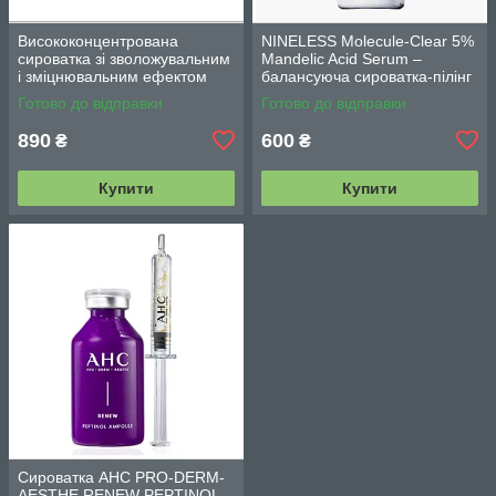
Висококонцентрована
NINELESS Molecule-Clear 5%
сироватка зі зволожувальним
Mandelic Acid Serum –
і зміцнювальним ефектом
балансуюча сироватка-пілінг
Acleon Seboderm Solution
з мигдалевою кислотою 5%
Готово до відправки
Готово до відправки
Serum 15 мл
(30мл)
890
600
₴
₴
Купити
Купити
Сироватка AHC PRO-DERM-
AESTHE RENEW PEPTINOL