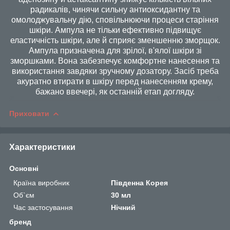
радикалів, чинячи сильну антиоксидантну та
омолоджувальну дію, сповільнюючи процеси старіння
шкіри. Ампула не тільки ефективно підвищує
еластичність шкіри, але й сприяє зменшенню зморщок.
Ампула призначена для зрілої, в'ялої шкіри зі
зморшками. Вона забезпечує комфортне нанесення та
використання завдяки зручному дозатору. Засіб треба
акуратно втирати в шкіру перед нанесенням крему,
бажано ввечері, як останній етап догляду.
Приховати
Характеристики
Основні
Країна виробник
Південна Корея
Об`єм
30 мл
Час застосування
Нічний
бренд