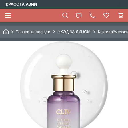
КРАСОТА АЗИИ
Товари та послуги
УХОД ЗА ЛИЦОМ
Коктейлі/мезокт