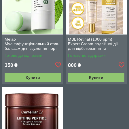
Melao
MBL Retinal (1000 ppm)
Мультифункціональний стик-
Expert Cream подвійної дії
бальзам для звуження пор і
для відбілювання та
контролю себуму 30 г
зменшення зморшок з
Готово до відправки
Готово до відправки
ретиналем 30 г
350
800
₴
₴
Купити
Купити