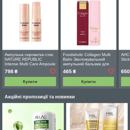
Ампульна сироватка-стик
Foodaholic Collagen Multi
AHC 
NATURE REPUBLIC
Balm Зволожувальний
Stic
Intense Multi Care Ampoule
ампульний бальзам для
Balm Collagen (10 г)
еластичності шкіри 10 г
798
465
650
₴
₴
Купити
Купити
Акційні пропозиції та новинки