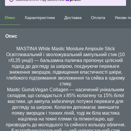
Опис
Характеристики
Доставка
Оплата
Умови п
Опис
MASTINA White Mastic Moisture Ampoule Stick
Освітлювальний і зволожувальний ампульний стик (10
г/0,35 унції) — бальзамна паличка пропонує цілісний
підхід до догляду за шкірою, поєднуючи переваги
зниження зморщок, підвищення еластичності шкіри,
глибокого підтримання зволоження та сяйва в одному
стику.
Mastic Gum&Vegan Collagen — насичений унікальним
складом, що складається з 85% колагену та 15% білої
мастики, ця ампула забезпечує потужні переваги для
догляду за шкірою. Колаген допомагає зменшити
появу зморщок і тонких ліній, тоді як біла мастика
націлена на темні плями та пігментацію, що
призводить до молодшого та сяйного кольору обличчя.
Багатофункціональний — цей універсальний стик