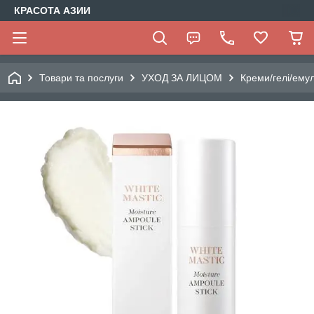
КРАСОТА АЗИИ
Товари та послуги
УХОД ЗА ЛИЦОМ
Креми/гелі/емул