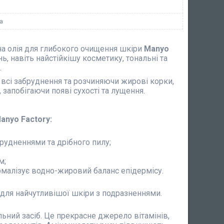
а
на олія для глибокого очищення шкіри
Manyo
ь, навіть найстійкішу косметику, тональні та
.
 всі забруднення та розчиняючи жирові корки,
запобігаючи появі сухості та лущення.
anyo Factory:
брудненнями та дрібного пилу;
м;
рмалізує водно-жировий баланс епідермісу.
 для найчутливішої шкіри з подразненнями.
ьний засіб. Це прекрасне джерело вітамінів,