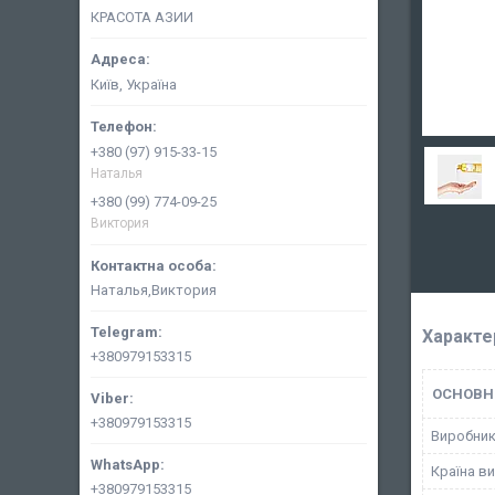
КРАСОТА АЗИИ
Київ, Україна
+380 (97) 915-33-15
Наталья
+380 (99) 774-09-25
Виктория
Наталья,Виктория
Характе
+380979153315
ОСНОВН
+380979153315
Виробни
Країна в
+380979153315