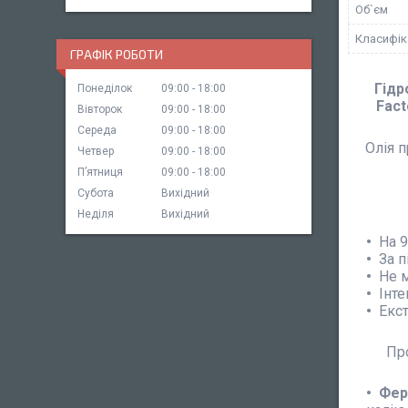
Об`єм
Класифік
ГРАФІК РОБОТИ
Гідр
Понеділок
09:00
18:00
Fact
Вівторок
09:00
18:00
Середа
09:00
18:00
Олія 
Четвер
09:00
18:00
Пʼятниця
09:00
18:00
Субота
Вихідний
Неділя
Вихідний
На 
За п
Не м
Інт
Екс
Про
Фер