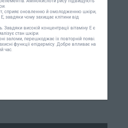
ікроелементів. Амінокислоти рису підвищують
ри.
от, сприяє оновленню й омолодженню шкіри,
 Е, завдяки чому захищає клітини від
. Завдяки високій концентрації вітаміну Е є
алізує стан шкіри.
ні заломи, перешкоджає їх повторній появі.
хисні функції епідермісу. Добре впливає на
ий час.