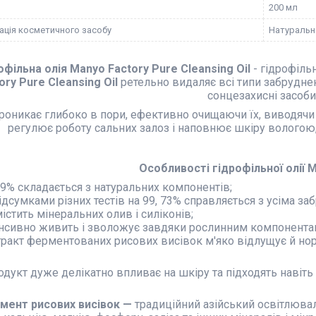
200 мл
ація косметичного засобу
Натуральн
офільна олія Manyo Factory Pure Cleansing Oil
- гідрофіль
ory Pure Cleansing Oil
ретельно видаляє всі типи забруднен
сонцезахисні засоби
проникає глибоко в пори, ефективно очищаючи їх, виводячи
регулює роботу сальних залоз і наповнює шкіру вологою, 
Особливості гідрофільної олії M
99% складається з натуральних компонентів;
ідсумками різних тестів на 99, 73% справляється з усіма за
істить мінеральних олив і силіконів;
енсивно живить і зволожує завдяки рослинним компонента
тракт ферментованих рисових висівок м'яко відлущує й но
дукт дуже делікатно впливає на шкіру та підходять навіть
мент рисових висівок —
традиційний азійський освітлювал