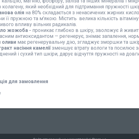
, кальцію, магнію, фосфору, заліза та інших мінералів і м
з колагену, який необхідний для підтримання пружності шкі
анова олія
на 80% складається з ненасичених жирних кисл
чи її пружною та м'якою. Містить велика кількість вітаміну
ивого впливу вільних радикалів.
ло жожоба -
проникає глибоко в шкіру, зволожує й живить
асним антиоксидантом — регенерує, знімає запалення, норм
я оливи
має регенерувальну дію, згладжує зморшки та шкір
тракт насіння камелії
зменшує втрату вологи та посилює за
днений і сухий тип шкіри, дарує відчуття пружності на довг
ція для замовлення
₴