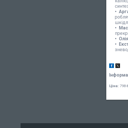
калію
синте
Арг
робля
шкідл
Мас
прекр
Олі
Екс
знево
Інформа
Ціна:
798 