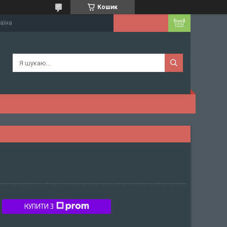
Кошик
раїна
КУПИТИ З