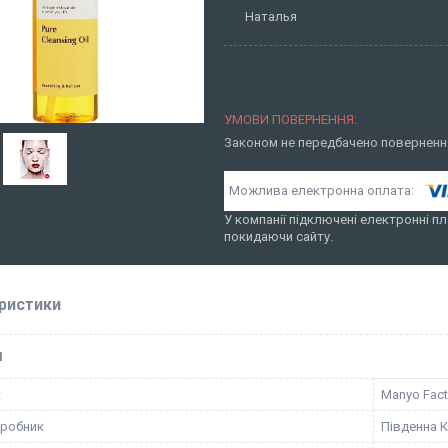
Наталья
Законом не передбачено повернення
У компанії підключені електронні пл
покидаючи сайту.
ристики
І
к
Manyo Fact
иробник
Південна 