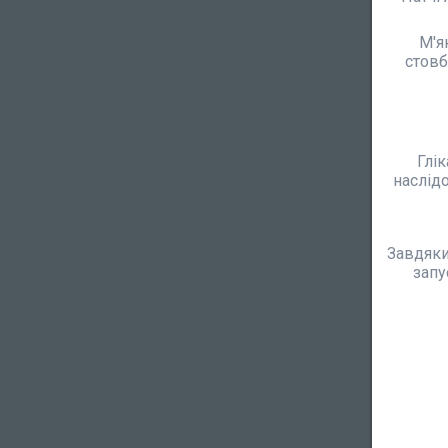
М'я
стовб
Глік
наслід
Завдяки
запу