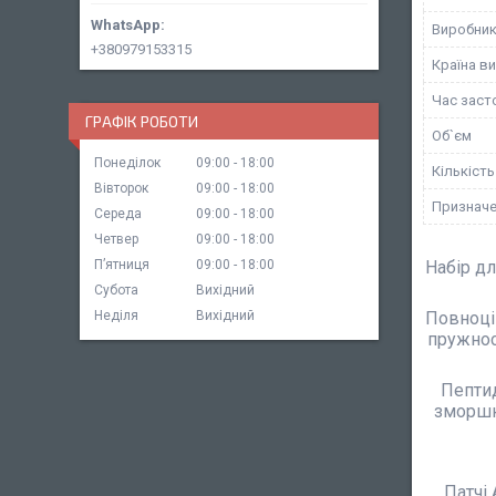
Виробни
+380979153315
Країна в
Час заст
ГРАФІК РОБОТИ
Об`єм
Понеділок
09:00
18:00
Кількість
Вівторок
09:00
18:00
Призначе
Середа
09:00
18:00
Четвер
09:00
18:00
Пʼятниця
09:00
18:00
Набір дл
Субота
Вихідний
Неділя
Вихідний
Повноцін
пружност
Пептид
зморшки
Патчі