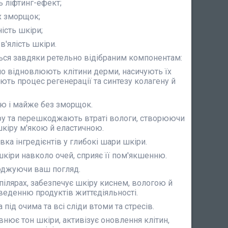
 ліфтинг-ефект;
х зморщок;
ість шкіри;
в'ялість шкіри.
ся завдяки ретельно відібраним компонентам:
о відновлюють клітини дерми, насичують їх
ть процес регенерації та синтезу колагену й
тою і майже без зморщок.
іру та перешкоджають втраті вологи, створюючи
шкіру м'якою й еластичною.
ка інгредієнтів у глибокі шари шкіри.
кіри навколо очей, сприяє її пом'якшенню.
оджуючи ваш погляд.
ілярах, забезпечує шкіру киснем, вологою й
еденню продуктів життєдіяльності.
ід очима та всі сліди втоми та стресів.
внює тон шкіри, активізує оновлення клітин,