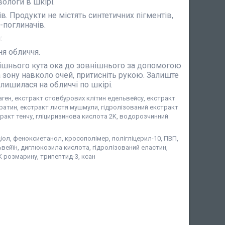
ологи в шкірі.
в. Продукти не містять синтетичних пігментів,
-поглиначів.
:
я обличчя.
трішнього кута ока до зовнішнього за допомогою
а зону навколо очей, притисніть рукою. Залиште
алишилася на обличчі по шкірі.
лаген, екстракт стовбурових клітин едельвейсу, екстракт
тратин, екстракт листя мушмули, гідролізований екстракт
стракт тенчу, гліциризинова кислота 2K, водорозчинний
ндіол, феноксиетанол, кросополімер, полігліцерил-10, ПВП,
ьвейїн, диглюкозила кислота, гідролізований еластин,
K розмарину, трипептид-3, ксан