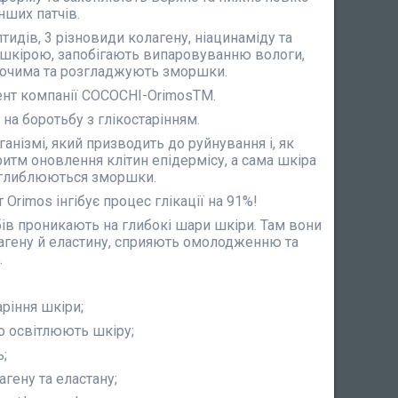
інших патчів.
тидів, 3 різновиди колагену, ніацинаміду та
 шкірою, запобігають випаровуванню вологи,
д очима та розгладжують зморшки.
ент компанії COCOCHI-OrimosTM.
на боротьбу з глікостарінням.
анізмі, який призводить до руйнування і, як
итм оновлення клітин епідермісу, а сама шкіра
поглиблюються зморшки.
rimos інгібує процес глікації на 91%!
бів проникають на глибокі шари шкіри. Там вони
агену й еластину, сприяють омолодженню та
.
ріння шкіри;
о освітлюють шкіру;
;
гену та еластану;