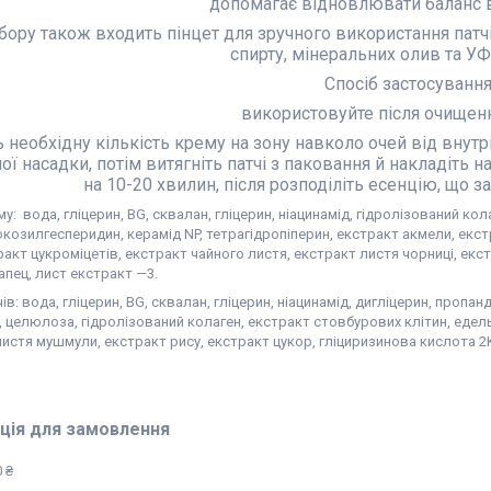
допомагає відновлювати баланс в
бору також входить пінцет для зручного використання патчі
спирту, мінеральних олив та УФ
Спосіб застосування
використовуйте після очищенн
ь необхідну кількість крему на зону навколо очей від вну
ї насадки, потім витягніть патчі з паковання й накладіть н
на 10-20 хвилин, після розподіліть есенцію, що з
у: вода, гліцерин, BG, сквалан, гліцерин, ніацинамід, гідролізований ко
козилгесперидин, керамід NP, тетрагідропіперин, екстракт акмели, екс
ракт цукроміцетів, екстракт чайного листя, екстракт листя чорниці, ек
пец, лист екстракт —3.
ів: вода, гліцерин, BG, сквалан, гліцерин, ніацинамід, дигліцерин, пропа
 целюлоза, гідролізований колаген, екстракт стовбурових клітин, едел
истя мушмули, екстракт рису, екстракт цукор, гліциризинова кислота 2
ція для замовлення
 ₴