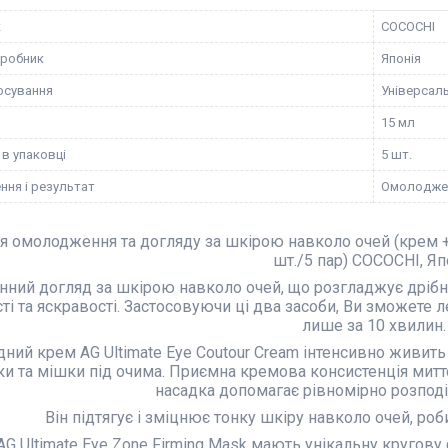
к
COCOCHI
иробник
Японія
осування
Універсал
15 мл
 в упаковці
5 шт.
ння і результат
Омолодже
я омолодження та догляду за шкірою навколо очей (крем + па
шт./5 пар) COCOCHI, Яп
ний догляд за шкірою навколо очей, що розгладжує дрібні 
і та яскравості. Застосовуючи ці два засоби, Ви зможете л
лише за 10 хвилин.
ний крем AG Ultimate Eye Coutour Cream інтенсивно живить
 та мішки під очима. Приємна кремова консистенція миттєв
насадка допомагає рівномірно розподі
Він підтягує і зміцнює тонку шкіру навколо очей, ро
 AG Ultimate Eye Zone Firming Mask мають унікальну кругов