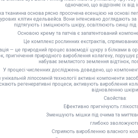
одночасно, що відрізняє їх від 
ка тканинна основа рясно просочена есенцією на основі пеп
урових клітин едельвейса. Вони інтенсивно доглядають за
підтягують і зміцнюють шкіру, освітлюють синці пі
Основою крему та патчів є запатентований компон
Це комплекс рослинних екстрактів, спрямованих 
ація — це природний процес взаємодії цукру з білками в орг
ок, пригнічення природного вироблення колагену, порушує р
набуває землистого землення відтінок, 
У процесі численних досліджень доведено, що компонент O
 унікальній ліпосомній технології активні компоненти засо
скають регенеративні процеси, активують вироблення кол
відновленню шкіри
Свойства:
Ефективно пригнічують глікоста
Зменшують мішки під очима та миттєв
глибоко зволожують
Сприяють виробленню власного кола