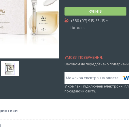
КУПИТИ
+380 (97) 915-33-15
Наталья
Законом не передбачено повернення
У компанії підключені електронні пл
покидаючи сайту.
ристики
І