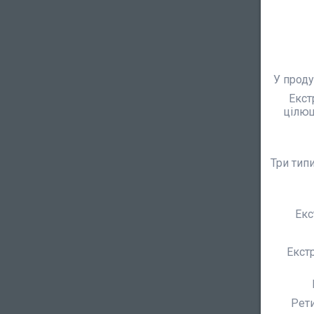
У прод
Екст
цілющ
Три тип
Екс
Екст
Рети