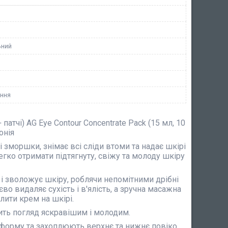
ьний
ння
тчі) AG Eye Contour Concentrate Pack (15 мл, 10
онія
зморшки, знімає всі сліди втоми та надає шкірі
егко отримати підтягнуту, свіжу та молоду шкіру
 і зволожує шкіру, роблячи непомітними дрібні
о видаляє сухість і в'ялість, а зручна масажна
лити крем на шкірі.
бить погляд яскравішим і молодим.
у форму та захоплюють верхнє та нижнє повіко