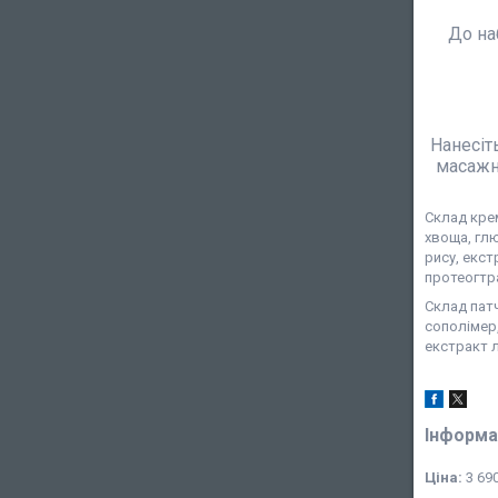
До на
Нанесіт
масажно
Склад крем
хвоща, глю
рису, екст
протеогтра
Склад патч
сополімер,
екстракт л
Інформа
Ціна:
3 690