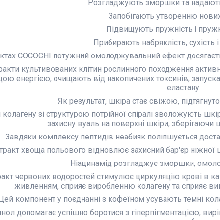
Розгладжують зморшки та надають
Запобігають утворенню нови
Підвищують пружність і пружн
Прибирають набряклість, сухість і 
уктах COCOCHI потужний омолоджувальний ефект досягаєть
ракти культивованих клітин рослинного походження активн
ою енергією, очищають від накопичених токсинів, запускаю
еластану.
Як результат, шкіра стає свіжою, підтягну
и колагену зі структурою потрійної спіралі зволожують шк
захисну вуаль на поверхні шкіри, зберігаючи 
Завдяки комплексу пептидів неабияк поліпшується достав
тракт хвоща польового відновлює захисний бар'єр ніжної ш
Ніацинамід розгладжує зморшки, омол
ракт червоних водоростей стимулює циркуляцію крові в кап
живленням, сприяє виробленню колагену та сприяє вив
Цей компонент у поєднанні з кофеїном усувають темні кола п
нол допомагає успішно боротися з гіперпігментацією, вирі