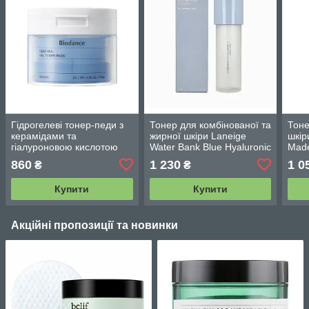
Гідрогелеві тонер-педи з
Тонер для комбінованої та
Тоне
керамідами та
жирної шкіри Laneige
шкір
гіалуроновою кислотою
Water Bank Blue Hyaluronic
Made
Biodance Cera-Nol Gel
Essence Toner 160 мл.
Pad 
860
1 230
1 0
₴
₴
Toner Pads 60 шт.
Купити
Купити
Акційні пропозиції та новинки