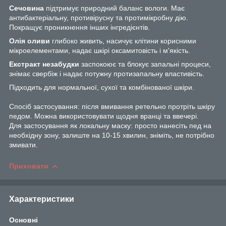
Сечовина
підтримує природний баланс вологи. Має
антибактеріальну, противірусну та протимікробну дію.
Покращує проникнення інших інгредієнтів.
Олія оливи
глибоко живить, насичує клітини корисними
мікроелементами, надає шкірі оксамитовість і м'якість.
Екстракт незабудки
заспокоює та блокує запальні процеси,
знімає свербіж і надає потужну протизапальну властивість.
Підходить для нормальної, сухої та комбінованої шкіри.
Спосіб застосування: після вмивання ретельно протріть шкіру
педом. Можна використовувати щодня вранці та ввечері.
Для застосування як локальну маску: просто нанесіть пед на
необхідну зону, залиште на 10-15 хвилин, зніміть, не потрібно
змивати.
Приховати
Характеристики
Основні