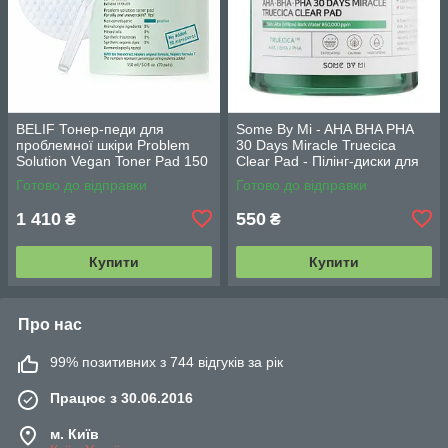
BELIF Тонер-педи для
Some By Mi - AHA BHA PHA
проблемної шкіри Problem
30 Days Miracle Truecica
Solution Vegan Toner Pad 150
Clear Pad - Пілінг-диски для
мл70шт
проблемної шкіри - 70шт.
Готово до відправки
Готово до відправки
1 410
550
₴
₴
Купити
Купити
Про нас
99% позитивних з 744 відгуків за рік
Працює з 30.06.2016
м. Київ