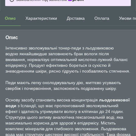
Опис
Характеристики
Доставка
Оплата
Умови п
Опис
Інтенсивно зволожувальні тонер-педи з льодовиковою
водою якнайшвидше заповнюють брак вологи після
вмивання, нормалізує оптимальний кислотно-лужний баланс
епідермісу. Продукт ефективно бореться із сухістю й
зневодненням шкіри, рясно гідрують і позбавляють стягнення.
Педи мають легку охолоджувальну дію, миттєво усувають
свербіж і почервоніння, заспокоюють подразнену шкіру.
Основу засобу становить висока концентрація
льодовикової
води
з Ісландії, що має пролонгований зволожувальний
ефект і здатність утримувати вологу в клітинах до 24 годин.
Структура цього активу аналогічна гексагональній воді, яка
максимально корисна для здоров'я епідермісу. Містить
комплекс мінералів для глибокого зволоження. Льодовикова
вода має структуру шестерні високої стабільності. Така форма