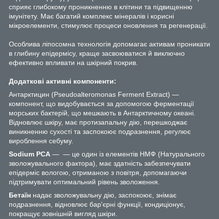
сприяє глибокому проникненню в клітини та підвищенню
імунітету. Має багатий комплекс мінералів і корисні
мікроелементи, стимулює процеси оновлення та регенерації.
Особлива ліпосомна технологія допомагає активам проникати
в глибину епідермісу, краще засвоюватися й виключно
ефективно впливати на шкірний покрив.
Додаткові активні компоненти:
Антарктицин (Pseudoalteromonas Ferment Extract) —
компонент, що видобувається за допомогою ферментації
морських бактерій, що мешкають в Антарктичному океані.
Відновлює шкіру, має протизапальну дію, перешкоджає
виникненню сухості та заспокоює подразнення, регулює
вироблення себуму.
Sodium PCA
— — це один із елементів НМФ (Натурального
зволожувального фактора), має здатність забезпечувати
епідерміс вологою, отриманою з повітря, допомагаючи
підтримувати оптимальний рівень зволоження.
Бетаїн
надає зволожувальну дію, заспокоює, знімає
подразнення, відновлює бар'єрні функції, кондиціонує,
покращує зовнішній вигляд шкіри.