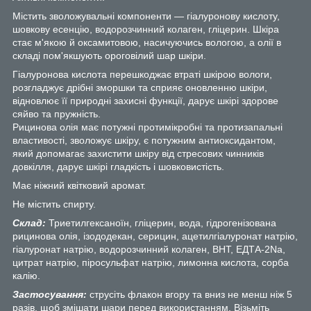
Містить зволожувальні компоненти — гіалуронову кислоту,
шовкову есенцію, водорозчинний колаген, гліцерин. Шкіра
стає м'якою й оксамитовою, насичуючись вологою, а олії в
складі пом'якшують ороговілий шар шкіри.
Гіалуронова кислота перешкоджає втраті шкірою вологи,
розгладжує дрібні зморшки та сприяє оновленню шкіри,
відновлює її природні захисні функції, дарує шкірі здорове
сяйво та пружність.
Рицинова олія має потужні протимікробні та протизапальні
властивості, зволожує шкіру, є потужним антиоксидантом,
який допомагає захистити шкіру від стресових чинників
довкілля, дарує шкірі гладкість і шовковистість.
Має ніжний квітковий аромат.
Не містить спирту.
Склад:
Триетилгексаноїн, гліцерин, вода, гідрогенізована
рицинова олія, ізододекан, серицин, ацетилгіалуронат натрію,
гіалуронат натрію, водорозчинний колаген, ВНТ, ЕДТА-2Na,
цитрат натрію, піросульфат натрію, лимонна кислота, сорба
калію.
Застосування:
струсіть флакон вгору та вниз не менш ніж 5
разів, щоб змішати шари перед використанням. Візьміть