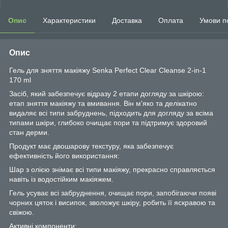
Опис
Характеристики
Доставка
Оплата
Умови п
Опис
Гель для зняття макіяжу Senka Perfect Clear Cleanse 2-in-1
170 ml
Засіб, який забезпечує відразу 2 етапи догляду за шкірою:
етап зняття макіяжу та вмивання. Він м'яко та делікатно
видаляє всі типи забруднень, підходить для догляду за всіма
типами шкіри, глибоко очищає пори та підтримує здоровий
стан дерми.
Продукт має двошарову текстуру, яка забезпечує
ефективність його використання:
Шар з олією знімає всі типи макіяжу, прекрасно справляється
навіть із водостійким макіяжем.
Гель усуває всі забруднення, очищає пори, запобігаючи появі
чорних цяток і висипок, зволожує шкіру, робить її яскравою та
свіжою.
Активні компоненти: