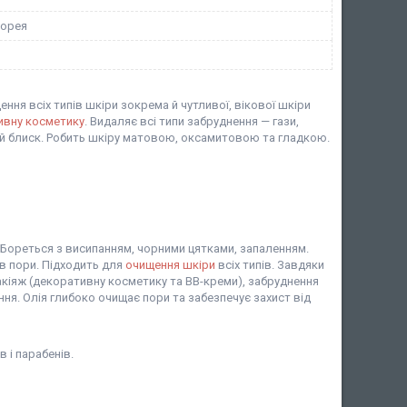
Корея
ня всіх типів шкіри зокрема й чутливої, вікової шкіри
ивну косметику
. Видаляє всі типи забруднення — гази,
ний блиск. Робить шкіру матовою, оксамитовою та гладкою.
 Бореться з висипанням, чорними цятками, запаленням.
в пори. Підходить для
очищення шкіри
всіх типів. Завдяки
кіяж (декоративну косметику та ВВ-креми), забруднення
ня. Олія глибоко очищає пори та забезпечує захист від
 і парабенів.