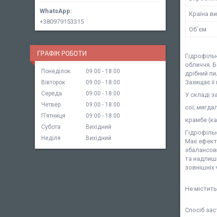
Країна в
+380979153315
Об`єм
ГРАФІК РОБОТИ
Гідрофільн
обличчя. 
Понеділок
09:00
18:00
дрібний пи
Захищає її
Вівторок
09:00
18:00
Середа
09:00
18:00
У складі з
Четвер
09:00
18:00
сої; мигда
Пʼятниця
09:00
18:00
крамбе (ка
Субота
Вихідний
Гідрофільн
Неділя
Вихідний
Має ефект
збалансов
та надлишк
зовнішніх 
Не містить
Спосіб за