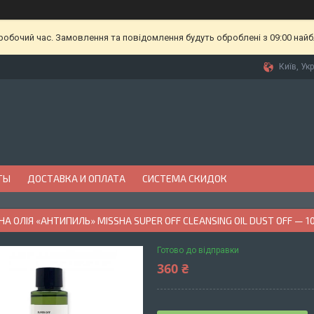
еробочий час. Замовлення та повідомлення будуть оброблені з 09:00 найб
Київ, Ук
ТЫ
ДОСТАВКА И ОПЛАТА
СИСТЕМА СКИДОК
НА ОЛІЯ «АНТИПИЛЬ» MISSHA SUPER OFF CLEANSING OIL DUST OFF — 1
Готово до відправки
360 ₴