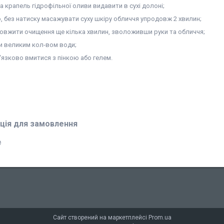
а крапель гідрофільної оливи видавити в сухі долоні;
о, без натиску масажувати суху шкіру обличчя упродовж 2 хвилин;
овжити очищення ще кілька хвилин, зволоживши руки та обличчя;
и великим кол-вом води;
'язково вмитися з пінкою або гелем.
ція для замовлення
₴
Сайт створений на маркетплейсі
Prom.ua