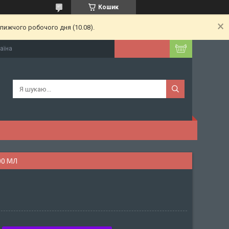
Кошик
лижчого робочого дня (10.08).
раїна
00 МЛ