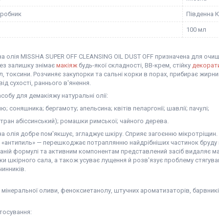
иробник
Південна 
100 мл
а олія MISSHA SUPER OFF CLEANSING OIL DUST OFF призначена для очищен
Без залишку знімає
макіяж
будь-якої складності, BB-крем, стійку
декорат
л, токсини. Розчиняє закупорки та сальні корки в порах, прибирає жир
 від сухості, раннього в'янення.
асобу для демакіяжу натуральні олії:
лю; соняшника; бергамоту; апельсина; квітів пеларгонії; шавлії; пачулі;
тран абіссинський); ромашки римської; чайного дерева.
а олія добре пом'якшує, згладжує шкіру. Сприяє загоєнню мікротріщин.
 «антипиль» — перешкоджає потраплянню найдрібніших частинок бруду 
аній формулі та активним компонентам представлений засіб видаляє ма
и шкірного сала, а також усуває лущення й розв'язує проблему стягуван
чинників.
 мінеральної оливи, феноксиетанолу, штучних ароматизаторів, барвників
стосування: