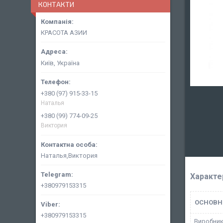
КОНТАКТИ
КРАСОТА АЗИИ
Київ, Україна
+380 (97) 915-33-15
Наталья
+380 (99) 774-09-25
Виктория
Наталья,Виктория
Характе
+380979153315
ОСНОВН
+380979153315
Виробни