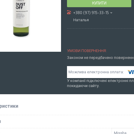
КУПИТИ
+380 (97) 915-33-15
Наталья
Законом не передбачено повернення
У компанії підключені електронні пл
покидаючи сайту.
ристики
І
к
Missha