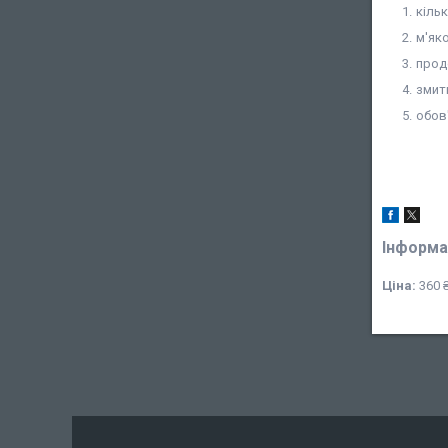
кільк
м'як
прод
змит
обов
Інформа
Ціна:
360 