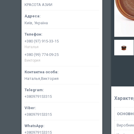
КРАСОТА АЗИИ
Київ, Україна
+380 (97) 915-33-15
Наталья
+380 (99) 774-09-25
Виктория
Наталья,Виктория
+380979153315
Характе
ОСНОВН
+380979153315
Виробни
+380979153315