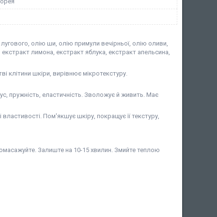
Корея
а лугового, олію ши, олію примули вечірньої, олію оливи,
 екстракт лимона, екстракт яблука, екстракт апельсина,
тві клітини шкіри, вирівнює мікротекстуру.
, пружність, еластичність. Зволожує й живить. Має
ластивості. Пом'якшує шкіру, покращує її текстуру,
 Помасажуйте. Залиште на 10-15 хвилин. Змийте теплою