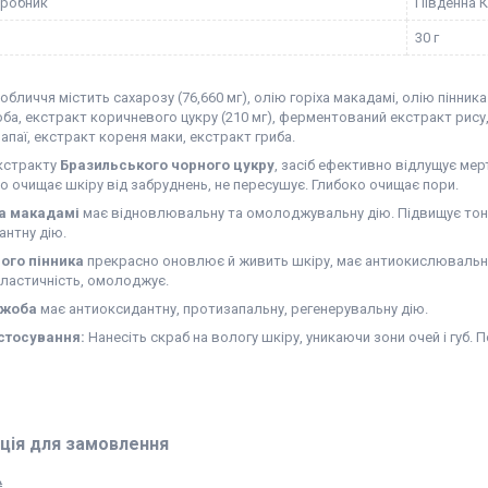
иробник
Південна 
30 г
обличчя містить сахарозу (76,660 мг), олію горіха макадамі, олію пінник
а, екстракт коричневого цукру (210 мг), ферментований екстракт рису,
апаї, екстракт кореня маки, екстракт гриба.
кстракту
Бразильського чорного цукру
, засіб ефективно відлущує мер
о очищає шкіру від забруднень, не пересушує. Глибоко очищає пори.
ха макадамі
має відновлювальну та омолоджувальну дію. Підвищує тонус
антну дію.
вого пінника
прекрасно оновлює й живить шкіру, має антиокислювальні в
еластичність, омолоджує.
ожоба
має антиоксидантну, протизапальну, регенерувальну дію.
стосування:
Нанесіть скраб на вологу шкіру, уникаючи зони очей і губ.
ція для замовлення
₴