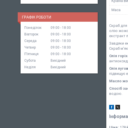
Країна в
Маса
ГРАФІК РОБОТИ
Скраб для 
Понеділок
09:00
18:00
олію жожоб
Вівторок
09:00
18:00
екстракт п
Середа
09:00
18:00
Завдяки е
Четвер
09:00
18:00
Скраб м'як
Пʼятниця
09:00
18:00
Олія горі
Субота
Вихідний
антиоксид
Неділя
Вихідний
Олія луго
підвищує 
Масло ж
Спосіб за
водою.
Інформа
Ціна:
178 