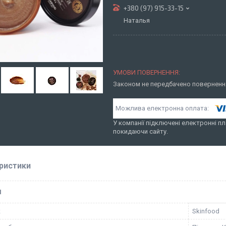
+380 (97) 915-33-15
Наталья
Законом не передбачено повернення
У компанії підключені електронні пл
покидаючи сайту.
ристики
І
к
Skinfood