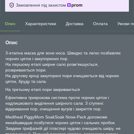
Замовлення під захистом
Опис
Характеристики
Доставка
Оплата
Умови п
Опис
3-етапна маска для зони носа. Швидко та легко позбавляє
чорних цяток і закупорених пор.
На першому етапі шкірне сало розм'якшується,
розкриваються пори.
На другому кроці закупорені пори очищаються від чорних
цяток, бруду та сала.
На третьому етапі пори закриваються
Ефективна трикрокова система проти чорних цяток і
надлишкового виділення шкірного сала. 3 ступені:
відкривання пор, очищення вугрів і закриття пор.
Mediheal PiggyMom SoakSoak Nose-Pack допоможе
якнайшвидше позбутися чорних цяток і сальних пробок.
Завдяки трифазній дії пластирі чудово очищають шкіру, не
травмуючи її. Перший пластир зігріває, допомагає порам