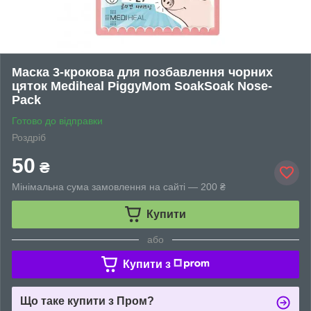
Маска 3-крокова для позбавлення чорних
цяток Mediheal PiggyMom SoakSoak Nose-
Pack
Готово до відправки
Роздріб
50
₴
Мінімальна сума замовлення на сайті — 200 ₴
Купити
або
Купити з
Що таке купити з Пром?