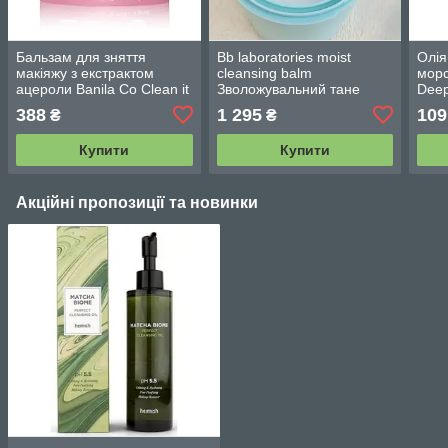
Бальзам для зняття
Bb laboratories moist
Олія
макіяжу з екстрактом
cleansing balm
мор
ацероли Banila Co Clean it
Зволожувальний тане
Deep
Zero Cleansing Balm
бальзам для демакіяжу
Oil,
388
1 295
109
₴
₴
Original 50 мл
120 г
Купити
Купити
Акційні пропозиції та новинки