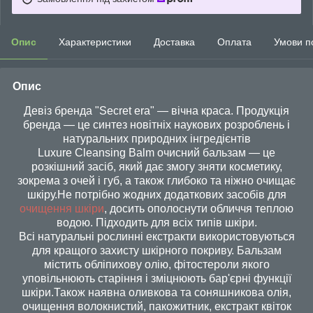
Опис
Характеристики
Доставка
Оплата
Умови п
Опис
Девіз бренда "Secret era" — вічна краса. Продукція
бренда — це синтез новітніх наукових розроблень і
натуральних природних інгредієнтів
Luxure Cleansing Balm очисний бальзам — це
розкішний засіб, який дає змогу зняти косметику,
зокрема з очей і губ, а також глибоко та ніжно очищає
шкіру.Не потрібно жодних додаткових засобів для
очищення шкіри
, досить ополоснути обличчя теплою
водою. Підходить для всіх типів шкіри.
Всі натуральні рослинні екстракти використовуються
для кращого захисту шкірного покриву. Бальзам
містить обліпихову олію, фітостероли якого
уповільнюють старіння і зміцнюють бар'єрні функції
шкіри.Також наявна оливкова та соняшникова олія,
очищення волокнистий, пакожитник, екстракт квіток