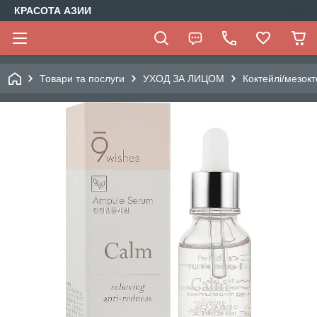
КРАСОТА АЗИИ
Товари та послуги
УХОД ЗА ЛИЦОМ
Коктейлі/мезокт