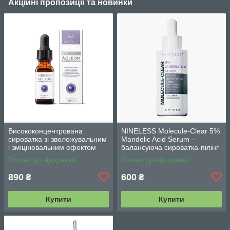
Акційні пропозиції та новинки
Висококонцентрована
NINELESS Molecule-Clear 5%
сироватка зі зволожувальним
Mandelic Acid Serum –
і зміцнювальним ефектом
балансуюча сироватка-пілінг
Acleon Seboderm Solution
з мигдалевою кислотою 5%
Готово до відправки
Готово до відправки
Serum 15 мл
(30мл)
890
600
₴
₴
Купити
Купити