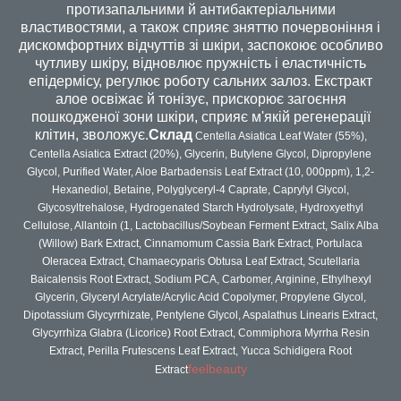
протизапальними й антибактеріальними
властивостями, а також сприяє зняттю почервоніння і
дискомфортних відчуттів зі шкіри, заспокоює особливо
чутливу шкіру, відновлює пружність і еластичність
епідермісу, регулює роботу сальних залоз. Екстракт
алое освіжає й тонізує, прискорює загоєння
пошкодженої зони шкіри, сприяє м'якій регенерації
клітин, зволожує.
Склад
Centella Asiatica Leaf Water (55%),
Centella Asiatica Extract (20%), Glycerin, Butylene Glycol, Dipropylene
Glycol, Purified Water, Aloe Barbadensis Leaf Extract (10, 000ppm), 1,2-
Hexanediol, Betaine, Polyglyceryl-4 Caprate, Caprylyl Glycol,
Glycosyltrehalose, Hydrogenated Starch Hydrolysate, Hydroxyethyl
Cellulose, Allantoin (1, Lactobacillus/Soybean Ferment Extract, Salix Alba
(Willow) Bark Extract, Cinnamomum Cassia Bark Extract, Portulaca
Oleracea Extract, Chamaecyparis Obtusa Leaf Extract, Scutellaria
Baicalensis Root Extract, Sodium PCA, Carbomer, Arginine, Ethylhexyl
Glycerin, Glyceryl Acrylate/Acrylic Acid Copolymer, Propylene Glycol,
Dipotassium Glycyrrhizate, Pentylene Glycol, Aspalathus Linearis Extract,
Glycyrrhiza Glabra (Licorice) Root Extract, Commiphora Myrrha Resin
Extract, Perilla Frutescens Leaf Extract, Yucca Schidigera Root
feelbeauty
Extract