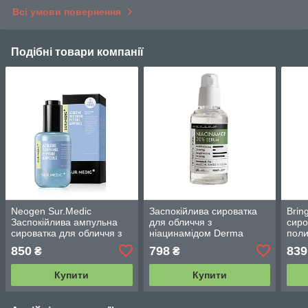
Всі умови повернення
Подібні товари компанії
Neogen Sur.Medic
Заспокійлива сироватка
Brin
Заспокійлива ампульна
для обличчя з
сиро
сироватка для обличчя з
ніацинамідом Derma
поли
азуленом і пептидами
Factory Niacinamide 20%
Inte
850
798
839
₴
₴
80мл
Serum 80 мл
Купити
Купити