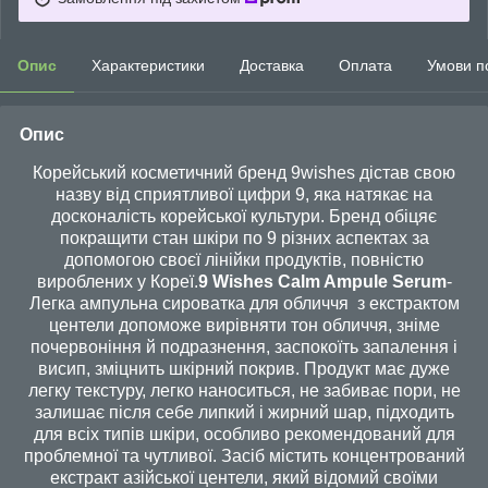
Опис
Характеристики
Доставка
Оплата
Умови п
Опис
Корейський косметичний бренд 9wishes дістав свою
назву від сприятливої цифри 9, яка натякає на
досконалість корейської культури. Бренд обіцяє
покращити стан шкіри по 9 різних аспектах за
допомогою своєї лінійки продуктів, повністю
вироблених у Кореї.
9 Wishes Calm Ampule Serum
-
Легка ампульна сироватка для обличчя з екстрактом
центели допоможе вирівняти тон обличчя, зніме
почервоніння й подразнення, заспокоїть запалення і
висип, зміцнить шкірний покрив. Продукт має дуже
легку текстуру, легко наноситься, не забиває пори, не
залишає після себе липкий і жирний шар, підходить
для всіх типів шкіри, особливо рекомендований для
проблемної та чутливої. Засіб містить концентрований
екстракт азійської центели, який відомий своїми