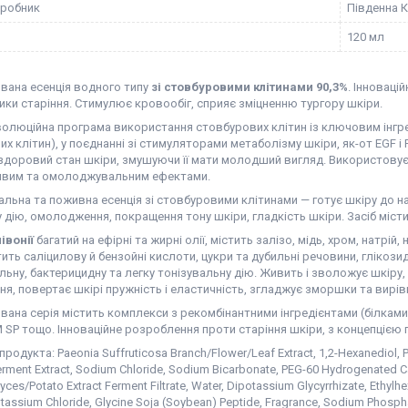
иробник
Південна 
120 мл
вана есенція водного типу
зі стовбуровими клітинами 90,3%
. Інноваці
ики старіння. Стимулює кровообіг, сприяє зміцненню тургору шкіри.
олюційна програма використання стовбурових клітин із ключовим інгре
х клітин), у поєднанні зі стимуляторами метаболізму шкіри, як-от EGF і 
доровий стан шкіри, змушуючи її мати молодший вигляд. Використовуєт
ивим та омолоджувальним ефектами.
ьна та поживна есенція зі стовбуровими клітинами — готує шкіру до н
 дію, омолодження, покращення тону шкіри, гладкість шкіри. Засіб місти
івонії
багатий на ефірні та жирні олії, містить залізо, мідь, хром, натрій,
стить саліцилову й бензойні кислоти, цукри та дубильні речовини, глікозид
ьну, бактерицидну та легку тонізувальну дію. Живить і зволожує шкіру,
я, повертає шкірі пружність і еластичність, згладжує зморшки та вирів
вана серія містить комплекси з рекомбінантними інгредієнтами (білкам
 SP тощо. Інноваційне розроблення проти старіння шкіри, з концепцією
родукта: Paeonia Suffruticosa Branch/​Flower/​Leaf Extract, 1,2-Hexanediol, Pa
rment Extract, Sodium Chloride, Sodium Bicarbonate, PEG-60 Hydrogenated Cas
es/​Potato Extract Ferment Filtrate, Water, Dipotassium Glycyrrhizate, Ethylh
otassium Chloride, Glycine Soja (Soybean) Peptide, Fragrance, Sodium Phosphat