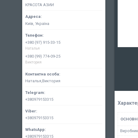
КРАСОТА АЗИИ
Київ, Україна
+380 (97) 915-33-15
Наталья
+380 (99) 774-09-25
Виктория
Наталья,Виктория
+380979153315
Характе
+380979153315
ОСНОВН
Виробни
+380979153315