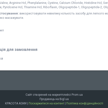
aline, Arginine Hcl, Phenylalanine, Cystine, Calcium Chloride, Histidine Hcl, Ser
, Pyridoxine Hcl, Thiamine Hcl, Riboflavin, Oligopeptide-1, Oligopeptide-2, Ol
астосування:
використовувати невелику кількість засобу для легкого ма
яко масажувати.
 мл
ція для замовлення
 ₴
Сайт створений на маркетплейсі
Prom.ua
Продавець на Bigl.ua
КРАСОТА АЗИИ |
Поскаржитися на контент
|
Політика конфіденційності