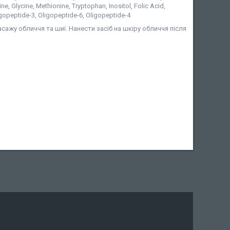
ine, Glycine, Methionine, Tryptophan, Inositol, Folic Acid,
igopeptide-3, Oligopeptide-6, Oligopeptide-4
сажу обличчя та шиї. Нанести засіб на шкіру обличчя після