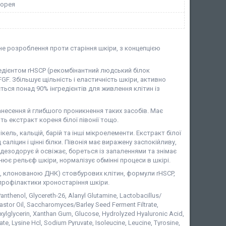
Корея
йне розроблення проти старіння шкіри, з концепцією
дієнтом rHSCP (рекомбінантний людський білок
FGF. Збільшує щільність і еластичність шкіри, активно
ься понад 90% інгредієнтів для живлення клітин із
анесення й глибшого проникнення таких засобів. Має
ть екстракт кореня білої півонії тощо.
 нікель, кальцій, барій та інші мікроелементи. Екстракт білої
 саліцин і цінні білки. Півонія має виражену заспокійливу,
 дезодорує й освіжає, бореться із запаленнями та знімає
нює рельєф шкіри, нормалізує обмінні процеси в шкірі.
и, клонованою ДНК) стовбурових клітин, формули rHSCP,
 профілактики хроностаріння шкіри.
nthenol, Glycereth-26, Alanyl Glutamine, Lactobacillus/​
tor Oil, Saccharomyces/​Barley Seed Ferment Filtrate,
exylglycerin, Xanthan Gum, Glucose, Hydrolyzed Hyaluronic Acid,
e, Lysine Hcl, Sodium Pyruvate, Isoleucine, Leucine, Tyrosine,