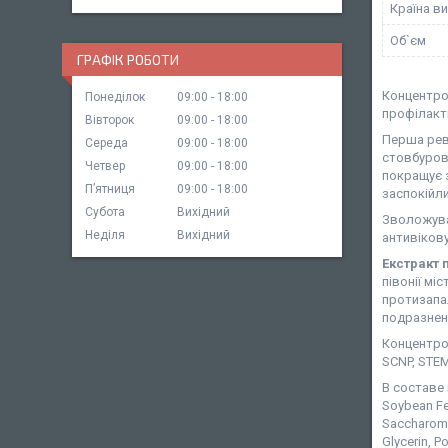
Країна в
Об`єм
ГРАФІК РОБОТИ
Концентро
Понеділок
09:00
18:00
профілакт
Вівторок
09:00
18:00
Перша рев
Середа
09:00
18:00
стовбурови
Четвер
09:00
18:00
покращує з
Пʼятниця
09:00
18:00
заспокійл
Субота
Вихідний
Зволожувал
Неділя
Вихідний
антивікову
Екстракт п
півонії мі
протизапал
подразненн
Концентро
SCNP, STEM
В составе п
Soybean Fe
Saccharomyc
Glycerin, P