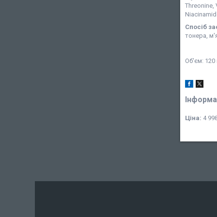
Threonine, V
Niacinamide
Спосіб з
тонера, м'
Об'єм: 120
Інформа
Ціна:
4 998