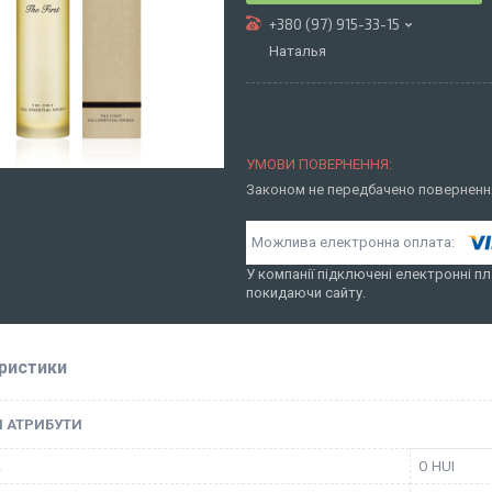
+380 (97) 915-33-15
Наталья
Законом не передбачено повернення
У компанії підключені електронні пл
покидаючи сайту.
ристики
І АТРИБУТИ
к
O HUI