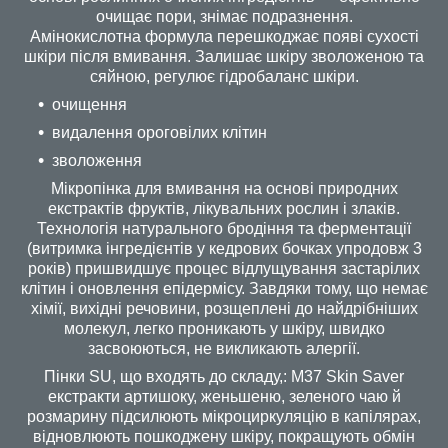
очищає пори, знімає подразнення.
Амінокислотна формула перешкоджає появі сухості
шкіри після вмивання. Залишає шкіру зволоженою та
сяйною, регулює гідробаланс шкіри.
очищення
видалення ороговілих клітин
зволоження
Мікропінка для вмивання на основі природних
екстрактів фруктів, лікувальних рослин і злаків.
Технологія натурального бродіння та ферментації
(витримка інгредієнтів у кедрових бочках упродовж 3
років) пришвидшує процес відлущування застарілих
клітин і оновлення епідермісу. Завдяки тому, що немає
хімії, вихідні речовини, розщеплені до найдрібніших
молекул, легко проникають у шкіру, швидко
засвоюються, не викликають алергії.
Пінки SU, що входять до складу,: M37 Skin Saver
екстракти артишоку, женьшеню, зеленого чаю й
розмарину підсилюють мікроциркуляцію в капілярах,
відновлюють пошкоджену шкіру, покращують обмін