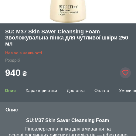
SU: M37 Skin Saver Cleansing Foam
Зволожувальна пінка для чутливої шкіри 250
мл
Немає в наявності
Роздріб
940
₴
Опис
Характеристики
Доставка
Оплата
Умови п
Опис
SU:M37 Skin Saver Cleansing Foam
Гіпоалергенна пінка для вмивання на
основі рослинних очисних інгредієнтів — ефективно