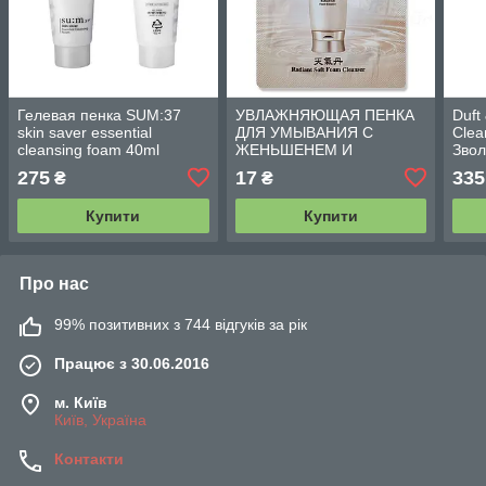
Гелевая пенка SUM:37
УВЛАЖНЯЮЩАЯ ПЕНКА
Duft
skin saver essential
ДЛЯ УМЫВАНИЯ С
Clea
cleansing foam 40ml
ЖЕНЬШЕНЕМ И
Зво
ЗОЛОТОМ THE HISTORY
гідр
275
17
335
₴
₴
OF WHOO CHEONGIDAN
та ч
RADIANT SOFT FOAM
Купити
Купити
CLEANSER
Про нас
99% позитивних з 744 відгуків за рік
Працює з 30.06.2016
м. Київ
Київ, Україна
Контакти