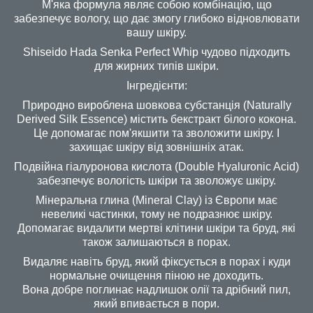
М'яка формула являє собою комбінацію, що
забезпечує вологу, що дає змогу глибоко відновлювати
вашу шкіру.
Shiseido Hada Senka Perfect Whip чудово підходить
для жирних типів шкіри.
Інгредієнти:
Природно вироблена шовкова субстанція (Naturally
Derived Silk Essence) містить бекстракт білого кокона.
Це допомагає пом'якшити та зволожити шкіру. І
захищає шкіру від зовнішніх атак.
Подвійна гіалуронова кислота (Double Hyaluronic Acid)
забезпечує вологість шкіри та зволожує шкіру.
Мінеральна глина (Mineral Clay) із Європи має
невеликі частинки, тому не подразнює шкіру.
Допомагає видалити мертві клітини шкіри та бруд, які
також залишаються в порах.
Видаляє навіть бруд, який фіксується в порах і куди
нормальне очищення піною не доходить.
Вона добре поглинає надлишок олії та дрібний пил,
який впивається в пори.