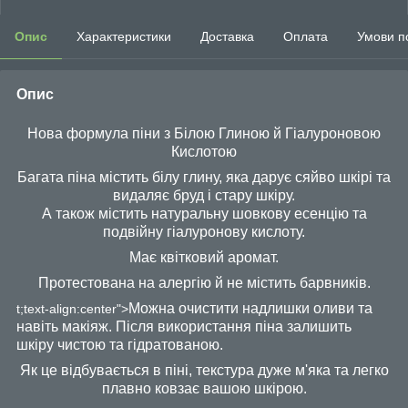
Опис
Характеристики
Доставка
Оплата
Умови п
Опис
Нова формула піни з Білою Глиною й Гіалуроновою
Кислотою
Багата піна містить білу глину, яка дарує сяйво шкірі та
видаляє бруд і стару шкіру.
А також містить натуральну шовкову есенцію та
подвійну гіалуронову кислоту.
Має квітковий аромат.
Протестована на алергію й не містить барвників.
Можна очистити надлишки оливи та
t;text-align:center">
навіть макіяж. Після використання піна залишить
шкіру чистою та гідратованою.
Як це відбувається в піні, текстура дуже м'яка та легко
плавно ковзає вашою шкірою.