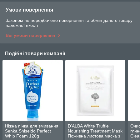
Умови повернення
Законом не передбачено повернення та обмін даного товару
належної якості
Всі умови повернення
Подібні товари компанії
Ніжна пінка для вмивання
D'ALBA White Truffle
Очис
Senka Shiseido Perfect
Nourishing Treatment Mask
глин
Whip Foam 120g
Поживна листова маска з
Clea