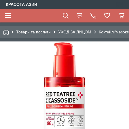
КРАСОТА АЗИИ
Товари та послуги
УХОД ЗА ЛИЦОМ
Коктейлі/мезокт