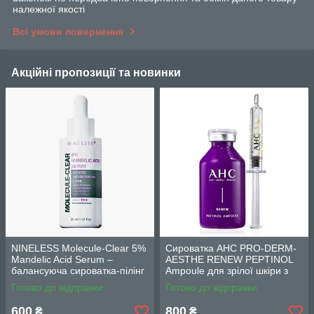
належної якості
Всі умови повернення
Акційні пропозиції та новинки
NINELESS Molecule-Clear 5%
Сироватка AHC PRO-DERM-
Mandelic Acid Serum –
AESTHE RENEW PEPTINOL
балансуюча сироватка-пілінг
Ampoule для зрілої шкіри з
з мигдалевою кислотою 5%
ретинолом (10,1 ppm) 30 мл
Готово до відправки
Готово до відправки
(30мл)
600
800
₴
₴