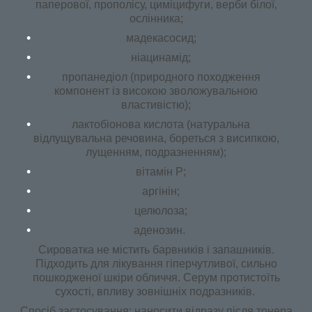
паперової, прополісу, циміцифуги, верби білої,
ослінника;
мадекасосид;
ніацинамід;
пропанедіол (природного походження
компонент із високою зволожувальною
властивістю);
лактобіонова кислота (натуральна
відлущувальна речовина, бореться з висипкою,
лущенням, подразненням);
вітамін P;
аргінін;
целюлоза;
аденозин.
Сироватка не містить барвників і запашників.
Підходить для лікування гіперчутливої, сильно
пошкодженої шкіри обличчя. Серум протистоїть
сухості, впливу зовнішніх подразників.
Спосіб застосування: наносити відразу після тонера