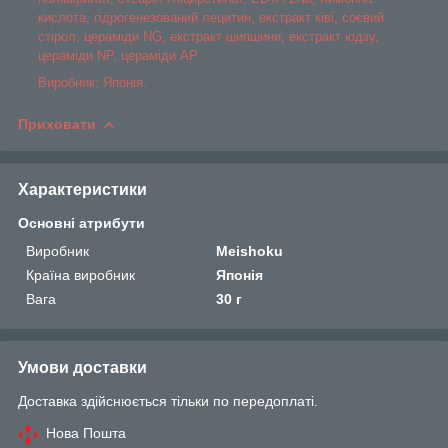
кислота, гідрогенезований лецитин, екстракт ківі, соєвий
стірол, цераміди NG, екстракт шипшини, екстракт юдзу,
цераміди NP, цераміди AP.
Виробник: Японія.
Приховати
Характеристики
Основні атрибути
Виробник
Meishoku
Країна виробник
Японія
Вага
30 г
Умови доставки
Доставка здійснюється тільки по передоплаті.
Нова Пошта