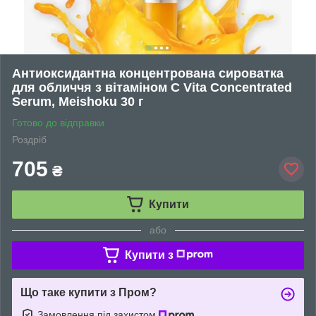
Антиоксидантна концентрована сироватка
для обличчя з вітаміном C Vita Concentrated
Serum, Meishoku 30 г
Готово до відправки
Роздріб
705
₴
Купити
або
Купити з
Що таке купити з Пром?
Замовлення під захистом