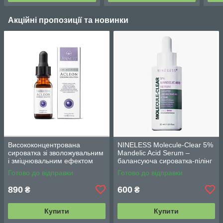
Акційні пропозиції та новинки
Висококонцентрована
NINELESS Molecule-Clear 5%
сироватка зі зволожувальним
Mandelic Acid Serum –
і зміцнювальним ефектом
балансуюча сироватка-пілінг
Acleon Seboderm Solution
з мигдалевою кислотою 5%
Готово до відправки
Готово до відправки
Serum 15 мл
(30мл)
890
600
₴
₴
Купити
Купити