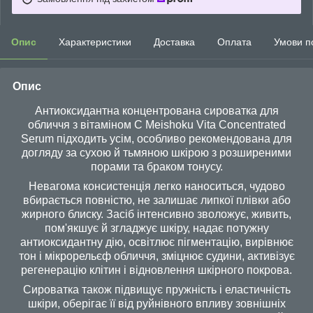
Опис
Характеристики
Доставка
Оплата
Умови п
Опис
Антиоксидантна концентрована сироватка для
обличчя з вітаміном C Meishoku Vita Concentrated
Serum підходить усім, особливо рекомендована для
догляду за сухою й тьмяною шкірою з розширеними
порами та браком тонусу.
Невагома консистенція легко наноситься, чудово
вбирається повністю, не залишає липкої плівки або
жирного блиску. Засіб інтенсивно зволожує, живить,
пом'якшує й згладжує шкіру, надає потужну
антиоксидантну дію, освітлює пігментацію, вирівнює
тон і мікрорельєф обличчя, зміцнює судини, активізує
регенерацію клітин і відновлення шкірного покрова.
Сироватка також підвищує пружність і еластичність
шкіри, оберігає її від руйнівного впливу зовнішніх