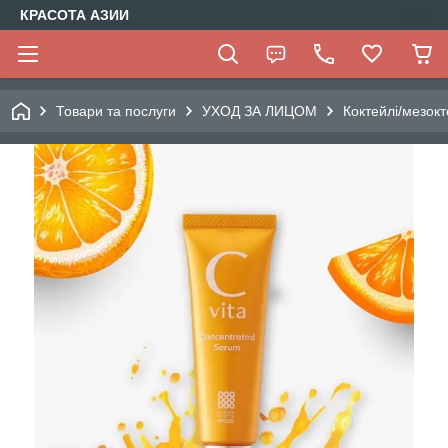
КРАСОТА АЗИИ
Товари та послуги
УХОД ЗА ЛИЦОМ
Коктейлі/мезокт