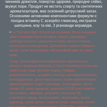
чинників довкілля, повертає здорове, природне сяйво,
звужує пори. Продукт не містить спирту та синтетичних
ароматизаторів, має освіжний цитрусовий запах.
Основними активними компонентами формули є:
похідна вітаміну C аскорбіл глюкозид, екстракти
шипшини, юзу та ківі, 3 різновиди керамідів.
<
li>
="font-size:16px">Спосіб застосування: Після очищення
шкіри та використання лосьйону нанесіть рівномірно
необхідну кількість сироватки на шкіру обличчя м'якими
поплескувальними рухами. Дочекайтеся повного вбирання
засобу, потім застосовуйте свій звичайний крем за типом
шкіри.
Склад: Антиоксидантна концентрована сироватка для
обличчя з вітаміном Meishoku C Vita Concentrated Serum має
такий склад: вода, бутилен гліцель, гліцерин,
дипропіленгліколь, аскорбіл глюкозид, циклопентасилоксан,
октилдодеканол, діізостеаріл малат, натрію акрилат/натрію
акрилоїлдіметил таурат сополімер, ізогексадекан, метил
глюцет-20, калію гідроксид, акрилати/C10-30 алкіл акрилат
кросполімер, карбомер, целюлоза, полісорбат 80,
ксантанов'я камедь, метилпарабен, пропилабен, натрію
гідроксид, натрію цитрат, сорбітан олеат, запашник, натрію
поліакрилат, стеаріл гліциретинат, EDTA-2Na, лимонна