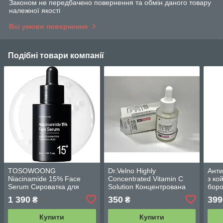
Законом не передбачено повернення та обмін даного товару
належної якості
Всі умови повернення
Подібні товари компанії
TOSOWOONG
Dr.Velno Highly
Анти
Niacinamide 15% Face
Concentrated Vitamin C
з ко
Serum Сироватка для
Solution Концентрована
боро
обличчя з ніацинамідом
сироватка з вітаміном C
Mela
1 390
350
399
₴
₴
30 мл
30 ml
Caps
Купити
Купити