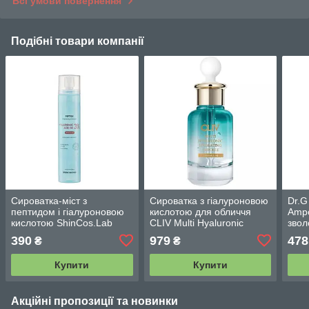
Всі умови повернення
Подібні товари компанії
Сироватка-міст з
Сироватка з гіалуроновою
Dr.G
пептидом і гіалуроновою
кислотою для обличчя
Ampo
кислотою ShinCos.Lab
CLIV Multi Hyaluronic
звол
Peptide Hyaluronic Acid B5
Hydrating Ampoule — 30
сиро
390
979
478
₴
₴
(120 мл)
мл
мл
Купити
Купити
Акційні пропозиції та новинки