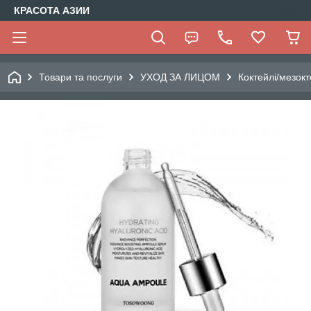
КРАСОТА АЗИИ
Товари та послуги
УХОД ЗА ЛИЦОМ
Коктейлі/мезокт