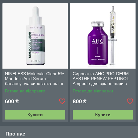
NINELESS Molecule-Clear 5%
Сироватка AHC PRO-DERM-
Mandelic Acid Serum –
AESTHE RENEW PEPTINOL
балансуюча сироватка-пілінг
Ampoule для зрілої шкіри з
з мигдалевою кислотою 5%
ретинолом (10,1 ppm) 30 мл
Готово до відправки
Готово до відправки
(30мл)
600
800
₴
₴
Купити
Купити
Про нас