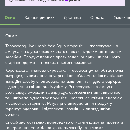
Опис
Характеристики
Доставка
Оплата
Умови п
Опис
Tosowoong Hyaluronic Acid Aqua Ampoule — зволожувальна
ампула з гіалуроновою кислотою, яка є чудовим антивіковим
засобом. Продукт працює проти головної причини раннього
старіння дерми — недостатньої зволоженості
Корейська антивікова сироватка «Tosowoong» запобігає появі
зморщок, виникненню почервоніння, в'ялості та інших вікових
змін. Дія засобу спрямована на зміцнення ліпідного бар'єра,
підвищення клітинного імунітету. Зволожувальна ампула
розгладжує зморшки та відлущує ороговілі клітини, вирівнює
тон шкіри та відновлює пружність, наповнює клітини енергією
й запобігає старінню. Регулярне використання продукту
гарантує здоровий і підтягнутий зовнішній вигляд шкіри
обличчя.
Спосіб застосування: попередньо очистити шкіру та протерти
тонером, нанести кілька крапель засобу та легкими