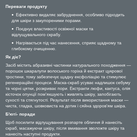
Переваги продукту
Ефективно видаляє забруднення, особливо підходить
для шкіри з закупореними порами.
Поєднує властивості освіжної маски та
відлущувального скрабу.
Нагрівається під час нанесення, сприяє щадному та
глибокому очищенню.
Як діє?
Засіб містить абразивні частинки натурального походження —
порошок шкаралупи волоського горіха й екстракт цукрової
тростини, тому забезпечує щадну ексфоліацію та стимулює
регенераційні процеси. Маска-скраб усуває надлишок себуму
та чорні цятки, розкриває пори. Екстракти люфи, кактуса, олія
кісточок опунції пом'якшують і живлять шкіру, запобігають
сухості та стягнутості. Результат після використання маски —
чиста, гладка, шовковиста на дотик і сяйна здоров'ям шкіра.
Б'юті- поради
Щоб посилити відлущування розпарте обличчя й нанесіть
скраб, масажуючи шкіру, після вмивання зволожте шкіру та
нанесіть наступні продукти.