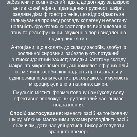
забезпечити комплексний підхід до догляду за шкірою:
антивіковий ефект, підвищення пружності шкіри,
завдяки діям фітоестрогенів, що відповідають за
гальмування процесу розпаду колагену й еластину
наявність фруктових кислот сприяє вирівнюванню
тону та рельєфу шкіри, звуженню пор і видаленню
відмерлих клітин.
Антоціани, що входять до складу засобів, здобуті з
рослинної сировини, забезпечують потужний
антиоксидантний захист; завдяки багатому складу
макро- та мікроелементів, амінокислот, ефірних олій
косметичні засоби лінії надають протизапальну,
судинозміцнювальну, антистресову дію, стимулюють
мікроциркуляцію в тканинах шкіри.
Емульсія містить ферментовану бамбукову воду,
ефективно зволожує шкіру тривалий час, знімає
подразнення.
Спосіб застосування:
нанести засіб на тонізовану
шкіру, м'якими масажними рухами розподілити засіб
обличчям, дати час увібратися. Використовувати
вранці та ввечері.