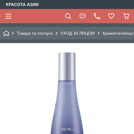
КРАСОТА АЗИИ
Товари та послуги
УХОД ЗА ЛИЦОМ
Креми/гелі/емул