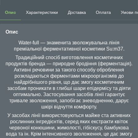
Опис
Характеристики
Доставка
Оплата
Умови п
Опис
Water-full — знаменита зволожувальна лінія
преміальної ферментативної косметики Su:m37.
Традиційний спосіб виготовлення косметичних
продуктів бренда — природне бродіння (ферментація).
Активні речовини за такого способу оброблення
розкладаються ферментами мікроорганізмів до
найдрібнішого рівня, що дає змогу косметичним
засобам проникати в глибші шари епідермісу та діяти
оптимально. Застосування засобів лінії гарантує
тривале зволоження, запобігає зневодненню, дарує
шкірі відчуття комфорту.
У засобах лінії використовуються майже ста активних
рослинних інгредієнтів, серед яких екстракти квіток
червоної конюшини, жимолості, гібіскусу, бамбукова
вода та ін. Крім інтенсивного зволоження, це дає змогу