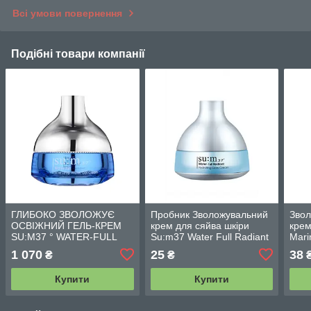
Всі умови повернення
Подібні товари компанії
ГЛИБОКО ЗВОЛОЖУЄ
Пробник Зволожувальний
Звол
ОСВІЖНИЙ ГЕЛЬ-КРЕМ
крем для сяйва шкіри
крем
SU:M37 ° WATER-FULL
Su:m37 Water Full Radiant
Mari
TIME LEAP WATER GEL
Hydrating Glow Cream 1ml
підт
1 070
25
38
₴
₴
CREAM 20 мл
бала
Купити
Купити