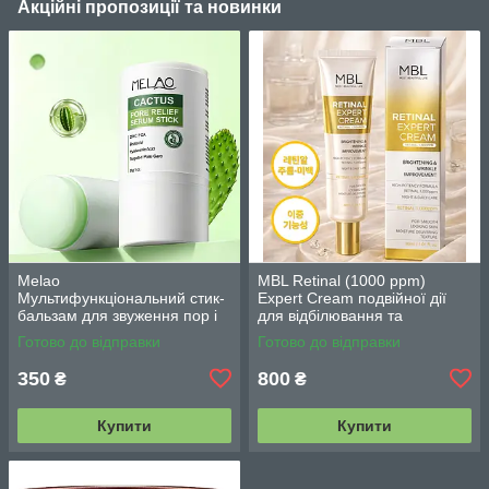
Акційні пропозиції та новинки
Melao
MBL Retinal (1000 ppm)
Мультифункціональний стик-
Expert Cream подвійної дії
бальзам для звуження пор і
для відбілювання та
контролю себуму 30 г
зменшення зморшок з
Готово до відправки
Готово до відправки
ретиналем 30 г
350
800
₴
₴
Купити
Купити