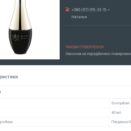
+380 (97) 915-33-15
Наталья
Законом не передбачено повернення
ристики
І
к
Sooryehan
40 мл
иробник
Південна 