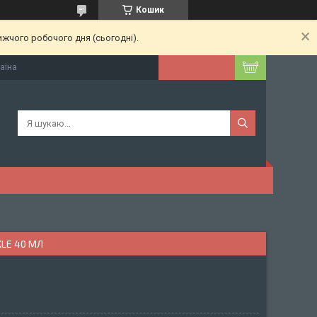
Кошик
ижчого робочого дня (сьогодні).
раїна
KLE 40 МЛ