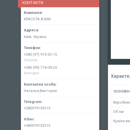
КОНТАКТИ
КРАСОТА АЗИИ
Київ, Україна
+380 (97) 915-33-15
Наталья
+380 (99) 774-09-25
Виктория
Характе
Наталья,Виктория
ОСНОВН
Виробни
+380979153315
Об`єм
Країна в
+380979153315