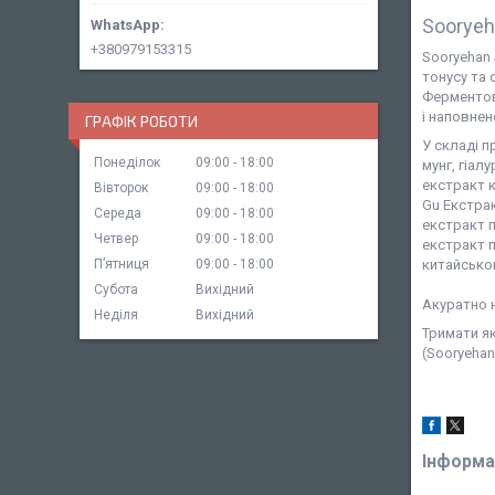
Sooryeh
+380979153315
Sooryehan 
тонусу та 
Ферментов
і наповнен
ГРАФІК РОБОТИ
У складі п
Понеділок
09:00
18:00
мунг, гіал
екстракт к
Вівторок
09:00
18:00
Gu Екстрак
Середа
09:00
18:00
екстракт п
Четвер
09:00
18:00
екстракт п
Пʼятниця
09:00
18:00
китайсько
Субота
Вихідний
Акуратно н
Неділя
Вихідний
Тримати як
(Sooryehan
Інформа