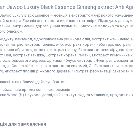
an Jawoo Luxury Black Essence Ginseng extract Anti Agi
Jawoo Luxury Black Essence — есенція з екстрактом червоного женьшеню 
сяйва шкіри. Есенція освітлює та вирівнює тон шкіри. Підходить для сух
аний і витриманий дорогоцінний женьшень, маточне молочко та Royal Mi
ого блиском.
родукту: пантенол, гідрогенізована рицинова олія, екстракт женьшеню,
уронат натрію, екстракт женьшеню, екстракт кореня неба тарі, екстракт 
істочок абрикоса, золото, екстракт ісопу, Екстракт кореня аїру, екстракт
т Гізи, екстракт Танджа, Екстракт кореня Реманії, Екстракт лимонника к
лодів ріжкового дерева, дріжджі, яблуко екстракт, Фільтрат ферментаці
лодів Cornus officinalis, екстракт кори евкоммії, Gu Екстракт гізи, екс
го, екстракт плодів ріжкового дерева, Фільтрат ферментації сахарози,
анесіть на обличчя,дайте увібратися.
найдалі від прямих сонячних променів.
eun Whoo (%) Науково-дослідний інститут східної медицини, продукт ви
ція для замовлення