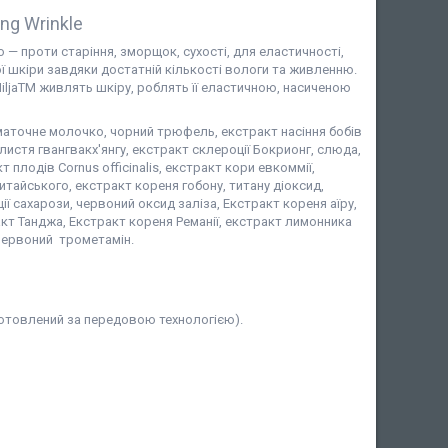
ng Wrinkle
— проти старіння, зморщок, сухості, для еластичності,
ої шкіри завдяки достатній кількості вологи та живленню.
ljaTM живлять шкіру, роблять її еластичною, насиченою
 маточне молочко, чорний трюфель, екстракт насіння бобів
листя гвангвакх'янгу, екстракт склероції Бокрионг, слюда,
 плодів Cornus officinalis, екстракт кори евкоммії,
итайського, екстракт кореня гобону, титану діоксид,
ї сахарози, червоний оксид заліза, Екстракт кореня аїру,
тракт Танджа, Екстракт кореня Реманії, екстракт лимонника
 червоний трометамін.
готовлений за передовою технологією).