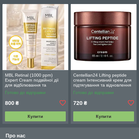
MBL Retinal (1000 ppm)
Centellian24 Lifting peptide
Expert Cream подвійної дії
cream Інтенсивний крем для
для відбілювання та
підтягування та відновлення
зменшення зморшок з
шкіри 65 мл.
Готово до відправки
Готово до відправки
ретиналем 30 г
800
720
₴
₴
Купити
Купити
Про нас