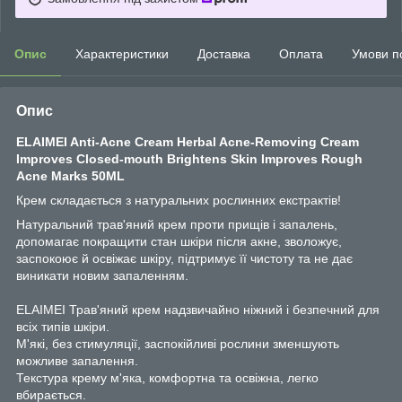
Опис
Характеристики
Доставка
Оплата
Умови п
Опис
ELAIMEI Anti-Acne Cream Herbal Acne-Removing Cream
Improves Closed-mouth Brightens Skin Improves Rough
Acne Marks 50ML
Крем складається з натуральних рослинних екстрактів!
Натуральний трав'яний крем проти прищів і запалень,
допомагає покращити стан шкіри після акне, зволожує,
заспокоює й освіжає шкіру, підтримує її чистоту та не дає
виникати новим запаленням.
ELAIMEI Трав'яний крем надзвичайно ніжний і безпечний для
всіх типів шкіри.
М'які, без стимуляції, заспокійливі рослини зменшують
можливе запалення.
Текстура крему м'яка, комфортна та освіжна, легко
вбирається.