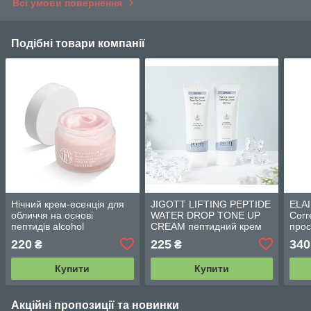
Всі умови повернення
Подібні товари компанії
Нічний крем-есенція для
JIGOTT LIFTING PEPTIDE
ELAI
обличчя на основі
WATER DROP TONE UP
Corr
пептидів alcohol
CREAM пептидний крем
прос
polypeptide good night
зволоження й тонус шкіри
звол
220
225
340
₴
₴
essence cream 50 ml
50ML
підт
нату
Купити
Купити
ml
Акційні пропозиції та новинки