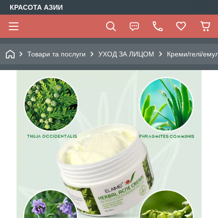
КРАСОТА АЗИИ
Товари та послуги
УХОД ЗА ЛИЦОМ
Креми/гелі/емул