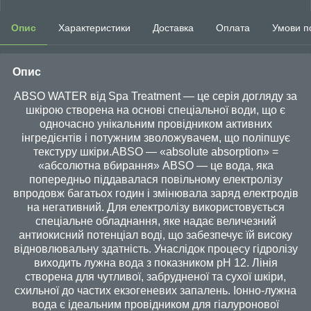
Опис
Характеристики
Доставка
Оплата
Умови п
Опис
ABSO WATER від Spa Treatment — це серія догляду за
шкірою створена на основі спеціальної води, що є
одночасно унікальним провідником активних
інгредієнтів і потужним зволожувачем, що поліпшує
текстуру шкіри.ABSO — «absolute absorption» =
«абсолютна вбирання» ABSO — це вода, яка
попередньо піддавалася повільному електролізу
впродовж багатьох годин і змінювала заряд електродів
на негативний. Для електролізу використовується
спеціальне обладнання, яке надає величезний
антиокисний потенціал воді, що забезпечує їй високу
відновлювальну здатність. Унаслідок процесу гідролізу
виходить лужна вода з показником pH 12. Лінія
створена для чутливої, забрудненої та сухої шкіри,
схильної до частих екзогеневих запалень. Іонно-лужна
вода є ідеальним провідником для гіалуронової