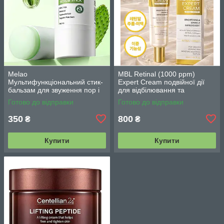
Melao
MBL Retinal (1000 ppm)
Мультифункціональний стик-
Expert Cream подвійної дії
бальзам для звуження пор і
для відбілювання та
контролю себуму 30 г
зменшення зморшок з
Готово до відправки
Готово до відправки
ретиналем 30 г
350
800
₴
₴
Купити
Купити