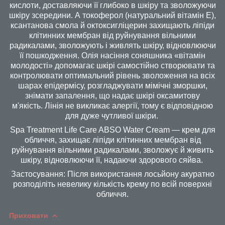
кислоти, доставляючи її глибоко в шкіру та зволожуючи
шкіру зсередини. А токоферол (натуральний вітамін Е),
ксантанова смола й октоксигліцерин захищають ліпіди
клітинних мембран від руйнування вільними
радикалами, зволожують і живлять шкіру, відновлюючи
її пошкодження. Олія насіння соняшника «вітамін
молодості» допомагає шкірі самостійно створювати та
контролювати оптимальний рівень зволоження на всіх
шарах епідермісу, розгладжувати мімічні зморшки,
знімати запалення, що надає шкірі оксамитову
м'якість. Лінія не викликає алергії, тому є відповідною
для дуже чутливої шкіри.
Spa Treatment Life Care ABSO Water Cream — крем для
обличчя, захищає ліпіди клітинних мембран від
руйнування вільними радикалами, зволожує й живить
шкіру, відновлюючи її, надаючи здорового сяйва.
Застосування: Після використання лосьйону акуратно
розподіліть невелику кількість крему по всій поверхні
обличчя.
Приховати