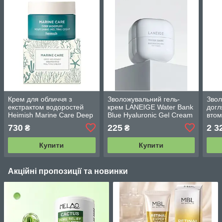
Крем для обличчя з
Зволожувальний гель-
Звол
екстрактом водоростей
крем LANEIGE Water Bank
догл
Heimish Marine Care Deep
Blue Hyaluronic Gel Cream
вто
Moisture Nourishing
10 мл
Trea
730
225
2 3
₴
₴
Melting Cream 60 мл
Crea
Купити
Купити
Акційні пропозиції та новинки