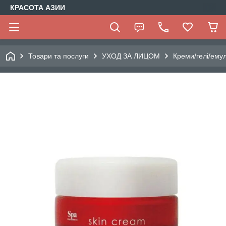
КРАСОТА АЗИИ
Товари та послуги
УХОД ЗА ЛИЦОМ
Креми/гелі/емул