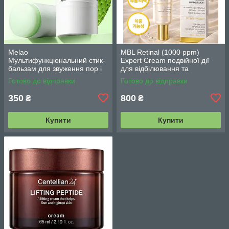
Melao
MBL Retinal (1000 ppm)
Мультифункціональний стик-
Expert Cream подвійної дії
бальзам для звуження пор і
для відбілювання та
контролю себуму 30 г
зменшення зморшок з
Готово до відправки
Готово до відправки
ретиналем 30 г
350
800
₴
₴
Купити
Купити