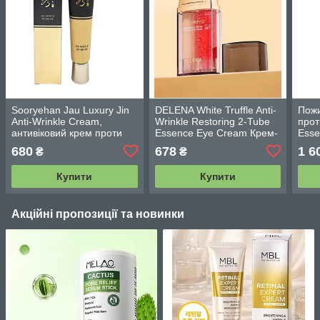
Sooryehan Jau Luxury Jin
DELENA White Truffle Anti-
Пожи
Anti-Wrinkle Cream,
Wrinkle Restoring 2-Tube
прот
антивіковий крем проти
Essence Eye Cream Крем-
Esse
зморщок 35 мл
сироватка з білим
Cre
680
678
1 6
₴
₴
трюфелем 11ml+11ml
Купити
Купити
Акційні пропозиції та новинки