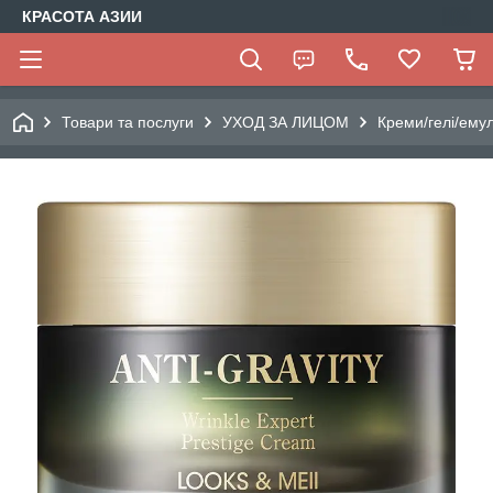
КРАСОТА АЗИИ
Товари та послуги
УХОД ЗА ЛИЦОМ
Креми/гелі/емул