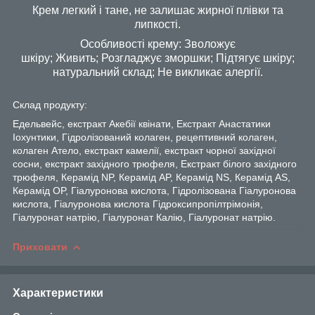
Крем легкий і тане, не залишає жирної плівки та
липкості.
Особливості крему: Зволожує
шкіру; Живить; Розгладжує зморшки; Підтягує шкіру;
натуральний склад; Не викликає алергії.
Склад продукту:
Едельвейс, екстракт Акебії квінати, Екстракт Анастатики
Іохунтики, Гідролізований колаген, рецептивний колаген,
колаген Атело, екстракт камелії, екстракт чорної західної
сосни, екстракт західного трюфеля, Екстракт білого західного
трюфеля, Керамід NP, Керамід AP, Керамід NS, Керамід AS,
Керамід OP, Гіалуронова кислота, Гідролізована Гіалуронова
кислота, Гіалуронова кислота Гідроксипропілтрімонія,
Гіалуронат натрію, Гіалуронат Калію, Гіалуронат натрію.
Приховати
Характеристики