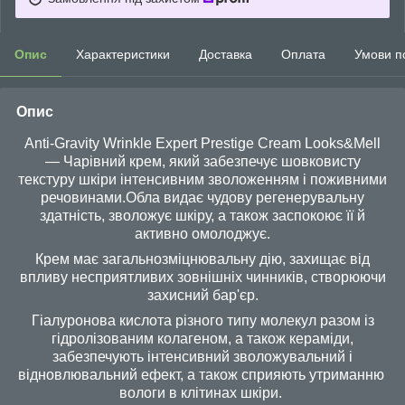
Опис
Характеристики
Доставка
Оплата
Умови п
Опис
Anti-Gravity Wrinkle Expert Prestige Cream Looks&Mell
— Чарівний крем, який забезпечує шовковисту
текстуру шкіри інтенсивним зволоженням і поживними
речовинами.Обла видає чудову регенерувальну
здатність, зволожує шкіру, а також заспокоює її й
активно омолоджує.
Крем має загальнозміцнювальну дію, захищає від
впливу несприятливих зовнішніх чинників, створюючи
захисний бар'єр.
Гіалуронова кислота різного типу молекул разом із
гідролізованим колагеном, а також кераміди,
забезпечують інтенсивний зволожувальний і
відновлювальний ефект, а також сприяють утриманню
вологи в клітинах шкіри.