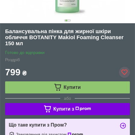
Балансувальна пінка для жирної шкіри
обличчя BOTANITY Makiol Foaming Cleanser
150 мл
Готово до відправки
Роздріб
799
₴
Купити
або
Купити з
Що таке купити з Пром?
Замовлення під захистом