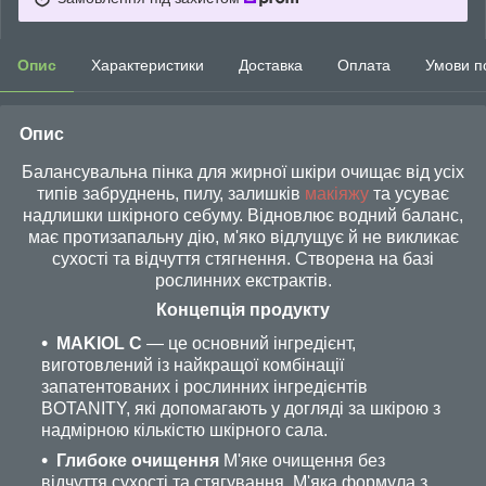
Опис
Характеристики
Доставка
Оплата
Умови п
Опис
Балансувальна пінка для жирної шкіри очищає від усіх
типів забруднень, пилу, залишків
макіяжу
та усуває
надлишки шкірного себуму. Відновлює водний баланс,
має протизапальну дію, м'яко відлущує й не викликає
сухості та відчуття стягнення. Створена на базі
рослинних екстрактів.
Концепція продукту
MAKIOL C
— це основний інгредієнт,
виготовлений із найкращої комбінації
запатентованих і рослинних інгредієнтів
BOTANITY, які допомагають у догляді за шкірою з
надмірною кількістю шкірного сала.
Глибоке очищення
М'яке очищення без
відчуття сухості та стягування. М'яка формула з