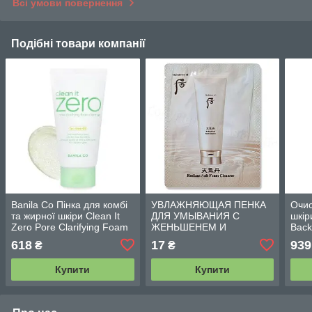
Всі умови повернення
Подібні товари компанії
Banila Co Пінка для комбі
УВЛАЖНЯЮЩАЯ ПЕНКА
Очис
та жирної шкіри Clean It
ДЛЯ УМЫВАНИЯ С
шкір
Zero Pore Clarifying Foam
ЖЕНЬШЕНЕМ И
Back
Cleanser 120 мл
ЗОЛОТОМ THE HISTORY
Foam
618
17
939
₴
₴
OF WHOO CHEONGIDAN
мл
RADIANT SOFT FOAM
Купити
Купити
CLEANSER