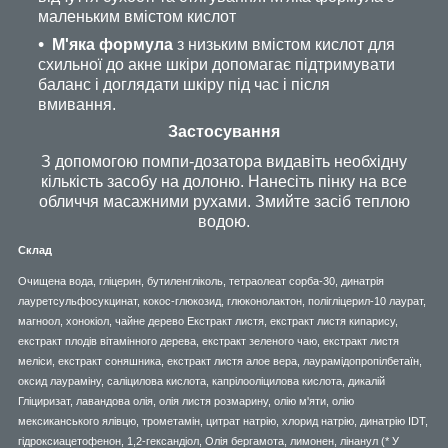
маленьким вмістом кислот
М'яка формула
з низьким вмістом кислот для
схильної до акне шкіри допомагає підтримувати
баланс і доглядати шкіру під час і після
вмивання.
Застосування
З допомогою помпи-дозатора видавіть необхідну
кількість засобу на долоню. Нанесіть пінку на все
обличчя масажними рухами. Змийте засіб теплою
водою.
Склад
Очищена вода, гліцерин, бутиленгліколь, тетраолеат сорба-30, динатрія
лауретсульфосукцинат, кокос-глюкозид, глюконолактон, полігліцерил-10 лаурат,
магноол, хонокіол, чайне дерево Екстракт листя, екстракт листя кипарису,
екстракт плодів вітамінного дерева, екстракт зеленого чаю, екстракт листя
меліси, екстракт соняшника, екстракт листя алое вера, лаурамідопропілбетаїн,
оксид лаураміну, саліцилова кислота, капрілооліцилова кислота, дикалій
Гліциризат, лавандова олія, олія листя розмарину, олію м'яти, олію
мексиканського ялівцю, трометамін, цитрат натрію, хлорид натрію, динатрію IDT,
гідроксиацетофенон, 1,2-гександіол, Олія бергамота, лимонен, лінанул (* У