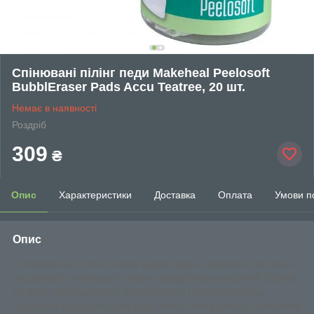
Спінювані пілінг педи Makeheal Peelosoft
BubblEraser Pads Accu Teatree, 20 шт.
Немає в наявності
Роздріб
309
₴
Опис
Характеристики
Доставка
Оплата
Умови п
Опис
Спінювальні пілінг-педи відлущують змертвілі клітини
епідермісу, очищають пори, видаляють шкірний себум
та інші забруднення, зволожують і заспокоюють.
Ідеально підійдуть для будь-якого типу шкіри, особливо