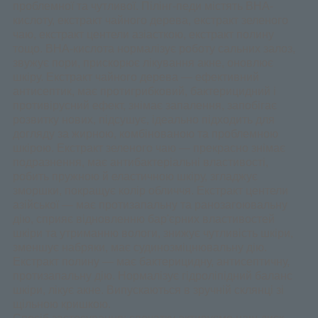
проблемної та чутливої. Пілінг-педи містять ВНА-
кислоту, екстракт чайного дерева, екстракт зеленого
чаю, екстракт центели азіасткою, екстракт полину
тощо. BHA-кислота нормалізує роботу сальних залоз,
звужує пори, прискорює лікування акне, оновлює
шкіру. Екстракт чайного дерева — ефективний
антисептик, має протигрибковий, бактерицидний і
противірусний ефект, знімає запалення, запобігає
розвитку нових, підсушує, ідеально підходить для
догляду за жирною, комбінованою та проблемною
шкірою. Екстракт зеленого чаю — прекрасно знімає
подразнення, має антибактеріальні властивості,
робить пружною й еластичною шкіру, згладжує
зморшки, покращує колір обличчя. Екстракт центели
азійської — має протизапальну та ранозагоювальну
дію, сприяє відновленню бар'єрних властивостей
шкіри та утриманню вологи, знижує чутливість шкіри,
зменшує набряки, має судинозміцнювальну дію.
Екстракт полину — має бактерицидну, антисептичну,
протизапальну дію. Нормалізує гідроліпідний баланс
шкіри, лікує акне. Випускаються в зручній склянці зі
щільною кришкою.