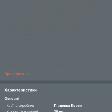
Спосіб застосування: спочатку активуємо наш диск
для очищення. Одягаємо диск на долоню м'якою
(наповненою стороною) всередину та змочуємо
водою. Отримуйте пінистий диск із купою бульбашок,
які чудово очищають шкіру від забруднень, косметики,
шкірного жиру. Також завдяки бульбашкам
прискорюється кровообіг, відбувається стимуляція
регенерації шкіри.
Потім використовуємо іншу сторону, грубшу, поверхню
диска для видалення змертвілого шару клітин, для
пілінгу.
Після цього вмийтеся з великою кількістю води та
виконуйте щоденні процедури з догляду за шкірою.
Рекомендується використовувати 2-3 рази на тиждень.
Приховати
Характеристики
Основні
Країна виробник
Південна Корея
Кількість в упаковці
20 шт.