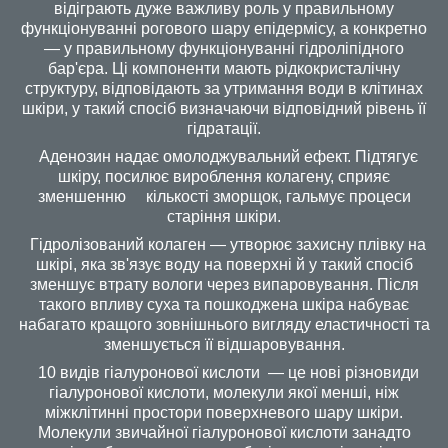
відіграють дуже важливу роль у правильному
функціонуванні рогового шару епідермісу, а конкретно
— у правильному функціонуванні гідроліпідного
бар'єра. Ці компоненти мають рідкокристалічну
структуру, відповідають за утримання води в клітинах
шкіри, у такий спосіб визначаючи відповідний рівень її
гідратації.
Аденозин надає омолоджувальний ефект. Підтягує
шкіру, посилює вироблення колагену, сприяє
зменшенню кількості зморщок, гальмує процеси
старіння шкіри.
Гідролізований колаген — утворює захисну плівку на
шкірі, яка зв'язує воду на поверхні й у такий спосіб
зменшує втрату вологи через випаровування. Після
такого впливу суха та пошкоджена шкіра набуває
набагато кращого зовнішнього вигляду еластичності та
зменшується її відшаровування.
10 видів гіалуронової кислоти — це нові різновиди
гіалуронової кислоти, молекули якої менші, ніж
міжклітинні простори поверхневого шару шкіри.
Молекули звичайної гіалуронової кислоти занадто