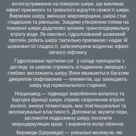
вологоутримання на поверхні шкіри, що викликає
ефект приємного та тривалого відчуття свіжості шкіри.
Вирівнює шкіру, зменшує мікроморщини, шкіра стає
гладкішою та рівнішою. Завдяки утворенню плівки на
поверхні шкіри додатково зупиняє трансепідермальну
втрату води. Як емолент, гідролізований шовковий
протеїн, робить шкіру тактильно приємною і надає їй
шовковистої гладкості, забезпечуючи водночас ефект
легкого ліфтингу.
Гідролізовані протеїни сої у складі препаратів з
догляду за шкірою сприяють згладженню зморщок і
глибоко зволожують шкіру. Вони вважаються багатим
джерелом ізофлавонив — елементів, що захищають
шкіру від гормонального старіння.
Ніацинамід — підвищує вироблення колагену та
бар'єрні функції шкіри, сприяє скороченню втрати
вологи, знижує пігментацію, має пом'якшувальні та
зволожувальні властивості. Допомагає звузити пори,
заспокоїти подразнену шкіру, посилити
мікроциркуляцію крові і вирівняти колір обличчя.
Кераміди (Цераміди) — унікальні молекули, які