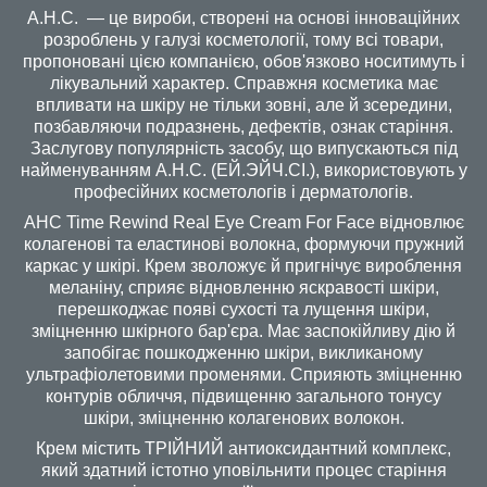
A.H.C. — це вироби, створені на основі інноваційних
розроблень у галузі косметології, тому всі товари,
пропоновані цією компанією, обов'язково носитимуть і
лікувальний характер. Справжня косметика має
впливати на шкіру не тільки зовні, але й зсередини,
позбавляючи подразнень, дефектів, ознак старіння.
Заслугову популярність засобу, що випускаються під
найменуванням A.H.C. (ЕЙ.ЭЙЧ.СІ.), використовують у
професійних косметологів і дерматологів.
AHC Time Rewind Real Eye Cream For Face відновлює
колагенові та еластинові волокна, формуючи пружний
каркас у шкірі. Крем зволожує й пригнічує вироблення
меланіну, сприяє відновленню яскравості шкіри,
перешкоджає появі сухості та лущення шкіри,
зміцненню шкірного бар'єра. Має заспокійливу дію й
запобігає пошкодженню шкіри, викликаному
ультрафіолетовими променями. Сприяють зміцненню
контурів обличчя, підвищенню загального тонусу
шкіри, зміцненню колагенових волокон.
Крем містить ТРІЙНИЙ антиоксидантний комплекс,
який здатний істотно уповільнити процес старіння