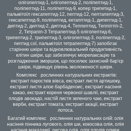
олігопептид-1, олігопептид-2, поліпептид-1,
поліпептид-11, поліпептид-9, копер трипетид-1,
пальмітоїл гексапептид-12, пептид-12, пептапептид-3,
гексапептид-9, поліпептид, ектапптид-1, дипептид-1,
диптид-2, диптид-2, диптид-4, Теппептид, Теппіптіп-2,
2, Тетрапіп-3 Тетрапептид-5 олігопептид-6,
трипептид-2, трипептид-3, олігопептид-3, поліпептид-2,
пептид сої, пальмітоїл тетрапептид-7) запобігає
старінню шкіри та відновлювальний продуктивність
клітин шкіри, що забезпечує міорелаксацію та
розгладження зморшок, що посилює захисний бар'єр
шкіри, підвищує рівень зволоженості шкіри.
Комплекс рослинних натуральних екстрактів:
екстракт паростків вівса, екстракт листя артишоку,
екстракт листя алое барбадензис, екстракт насіння
какао, екстракт кореня червоної шавлії, екстракт
плодів авокадо, настій листя зеленого чаю, екстракт
верби, екстракт томата, екстракт акації, екстракт
лотоса.
Багатий комплекс рослинних натуральних олій: олія
насіння пінника лугового, олія ши, кокосова олія, олія
насіння макадамії, рисова олія, олія плодів оливи.