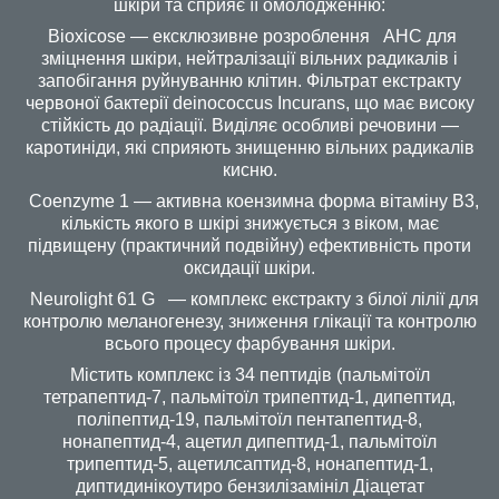
шкіри та сприяє її омолодженню:
Bioxicose — ексклюзивне розроблення AHC для
зміцнення шкіри, нейтралізації вільних радикалів і
запобігання руйнуванню клітин. Фільтрат екстракту
червоної бактерії deinococcus Incurans, що має високу
стійкість до радіації. Виділяє особливі речовини —
каротиніди, які сприяють знищенню вільних радикалів
кисню.
Coenzyme 1 — активна коензимна форма вітаміну В3,
кількість якого в шкірі знижується з віком, має
підвищену (практичний подвійну) ефективність проти
оксидації шкіри.
Neurolight 61 G — комплекс екстракту з білої лілії для
контролю меланогенезу, зниження глікації та контролю
всього процесу фарбування шкіри.
Містить комплекс із 34 пептидів (пальмітоїл
тетрапептид-7, пальмітоїл трипептид-1, дипептид,
поліпептид-19, пальмітоїл пентапептид-8,
нонапептид-4, ацетил дипептид-1, пальмітоїл
трипептид-5, ацетилсаптид-8, нонапептид-1,
диптидинікоутиро бензилізамініл Діацетат