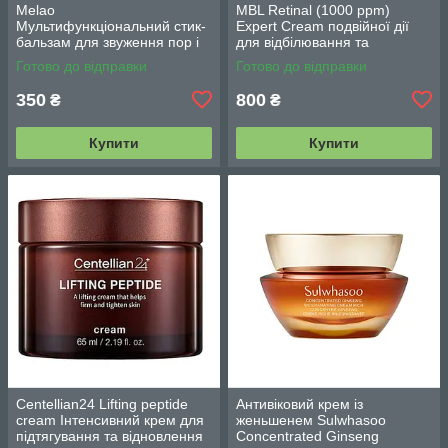
Melao
MBL Retinal (1000 ppm)
Мультифункціональний стик-
Expert Cream подвійної дії
бальзам для звуження пор і
для відбілювання та
контролю себуму 30 г
зменшення зморшок з
Готово до відправки
Готово до відправки
ретиналем 30 г
350
800
₴
₴
Купити
Купити
Centellian24 Lifting peptide
Антивіковий крем із
cream Інтенсивний крем для
женьшенем Sulwhasoo
підтягування та відновлення
Concentrated Ginseng