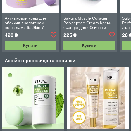
Антивіковий крем для
Sakura Muscle Collagen
Sulw
обличчя з колагеном і
Polypeptide Cream Крем-
Perf
пептидами Its Skin 7
есенція для обличчя з
ліфт
Peptide Collagen Cream 50
колагеном і
для 
490
225
26
₴
₴
мл
поліпептидами 50 ml
зміц
ml
Купити
Купити
Акційні пропозиції та новинки