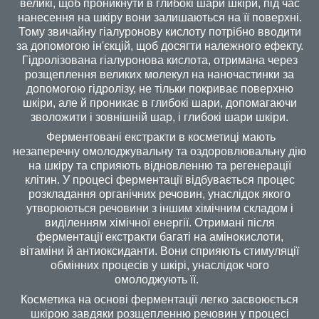
великі, щоб проникнути в глибокі шари шкіри, під час
нанесення на шкіру вони залишаються на її поверхні.
Тому звичайну гіалуронову кислоту потрібно вводити
за допомогою ін'єкцій, щоб досягти належного ефекту.
Гідролізована гіалуронова кислота, отримана через
розщеплення великих молекул на наночастинки за
допомогою гідролізу, не тільки покриває поверхню
шкіри, але й проникає в глибокі шари, допомагаючи
зволожити і зовнішній шар, і глибокі шари шкіри.
Ферментовані екстракти в косметиці мають
незаперечну омолоджувальну та оздоровлювальну дію
на шкіру та сприяють відновленню та регенерації
клітин. У процесі ферментації відбувається процес
розкладання органічних речовин, унаслідок якого
утворюються речовини з іншим хімічним складом і
виділенням хімічної енергії. Отримані після
ферментації екстракти багаті на амінокислоти,
вітаміни й антиоксиданти. Вони сприяють стимуляції
обмінних процесів у шкірі, унаслідок чого
омолоджують її.
Косметика на основі ферментації легко засвоюється
шкірою завдяки розщепленню речовин у процесі