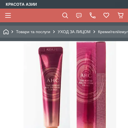
КРАСОТА АЗИИ
Товари та послуги
УХОД ЗА ЛИЦОМ
Креми/гелі/емул