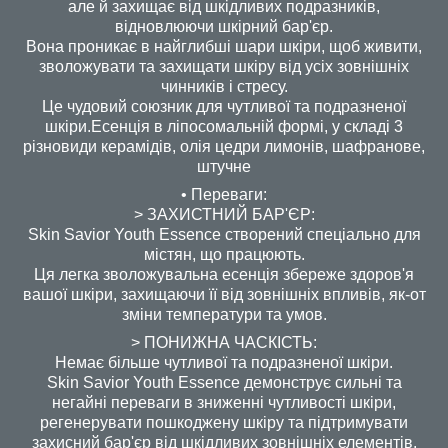
але й захищає від шкідливих подразників,
відновлюючи шкірний бар'єр.
Вона проникає в найглибші шари шкіри, щоб живити,
зволожувати та захищати шкіру від усіх зовнішніх
чинників і стресу.
Це чудовий союзник для чутливої та подразненої
шкіри.Есенція в ліпосомальній формі, у складі 3
різновиди керамідів, олія цедри лимонів, шафранове,
штучне
• Переваги:
> ЗАХИСТНИЙ БАР'ЄР:
Skin Savior Youth Essence створений спеціально для
містян, що працюють.
Ця легка зволожувальна есенція збереже здоров'я
вашої шкіри, захищаючи її від зовнішніх впливів, як-от
зміни температури та умов.
> ПОНИЖНА ЧАСКІСТЬ:
Немає більше чутливої та подразненої шкіри.
Skin Savior Youth Essence демонструє сильні та
негайні переваги в зниженні чутливості шкіри,
регенерувати пошкоджену шкіру та підтримувати
захисний бар'єр від шкідливих зовнішніх елементів.