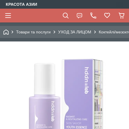
КРАСОТА АЗИИ
Товари та послуги
УХОД ЗА ЛИЦОМ
Коктейлі/мезокт