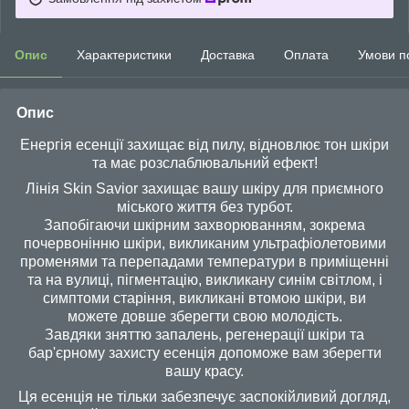
Опис
Характеристики
Доставка
Оплата
Умови п
Опис
Енергія есенції захищає від пилу, відновлює тон шкіри
та має розслаблювальний ефект!
Лінія Skin Savior захищає вашу шкіру для приємного
міського життя без турбот.
Запобігаючи шкірним захворюванням, зокрема
почервонінню шкіри, викликаним ультрафіолетовими
променями та перепадами температури в приміщенні
та на вулиці, пігментацію, викликану синім світлом, і
симптоми старіння, викликані втомою шкіри, ви
можете довше зберегти свою молодість.
Завдяки зняттю запалень, регенерації шкіри та
бар'єрному захисту есенція допоможе вам зберегти
вашу красу.
Ця есенція не тільки забезпечує заспокійливий догляд,