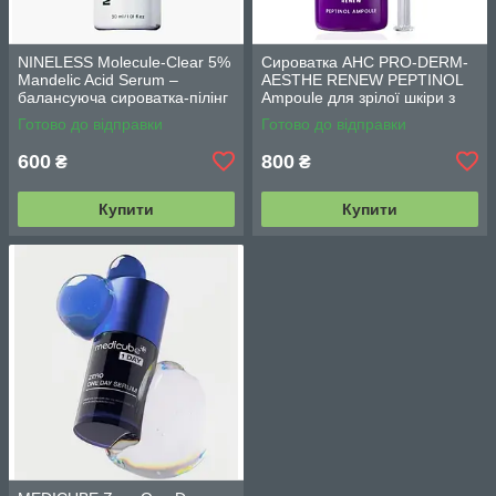
NINELESS Molecule-Clear 5%
Сироватка AHC PRO-DERM-
Mandelic Acid Serum –
AESTHE RENEW PEPTINOL
балансуюча сироватка-пілінг
Ampoule для зрілої шкіри з
з мигдалевою кислотою 5%
ретинолом (10,1 ppm) 30 мл
Готово до відправки
Готово до відправки
(30мл)
600
800
₴
₴
Купити
Купити