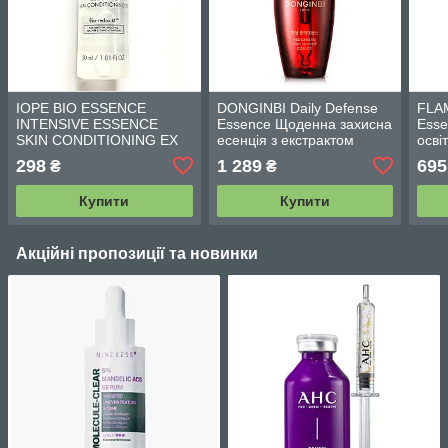
IOPE BIO ESSENCE
DONGINBI Daily Defense
FLA
INTENSIVE ESSENCE
Essence Щоденна захисна
Esse
SKIN CONDITIONING EX
есенція з екстрактом
осві
відновлювальна есенція
червоного женьшеню 30
фер
298
1 289
695
₴
₴
30 мл
мл
екст
Купити
Купити
Акційні пропозиції та новинки