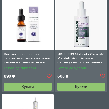
Висококонцентрована
NINELESS Molecule-Clear 5%
сироватка зі зволожувальним
Mandelic Acid Serum –
і зміцнювальним ефектом
балансуюча сироватка-пілінг
Acleon Seboderm Solution
з мигдалевою кислотою 5%
Готово до відправки
Готово до відправки
Serum 15 мл
(30мл)
890
600
₴
₴
Купити
Купити