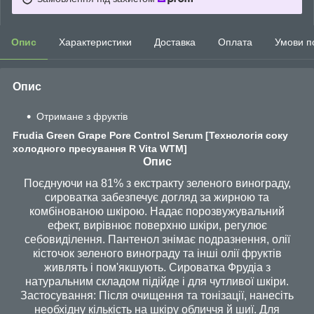
Опис
Характеристики
Доставка
Оплата
Умови п
Опис
Отримане з фруктів
Frudia Green Grape Pore Control Serum [Технологія соку
холодного пресування R Vita WTM]
Опис
Поєднуючи на 81% з екстракту зеленого винограду,
сироватка забезпечує догляд за жирною та
комбінованою шкірою. Надає порозвужувальний
ефект, вирівнює поверхню шкіри, регулює
себовиділення. Пантенол знімає подразнення, олії
кісточок зеленого винограду та інші олії фруктів
живлять і пом'якшують. Сироватка Фрудіа з
натуральним складом підійде і для чутливої шкіри.
Застосування: Після очищення та тонізації, нанесіть
необхідну кількість на шкіру обличчя й шиї. Для