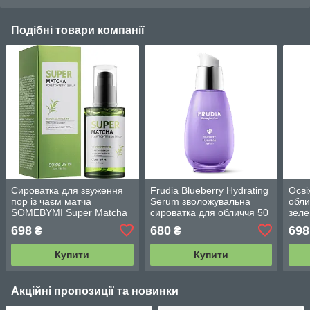
Подібні товари компанії
Сироватка для звуження
Frudia Blueberry Hydrating
Осві
пор із чаєм матча
Serum зволожувальна
обли
SOMEBYMI Super Matcha
сироватка для обличчя 50
зеле
Pore Tightening Serum 50
мл
Gree
698
680
698
₴
₴
мл
50m
Купити
Купити
Акційні пропозиції та новинки