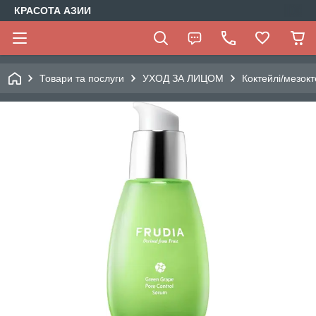
КРАСОТА АЗИИ
Товари та послуги
УХОД ЗА ЛИЦОМ
Коктейлі/мезокт