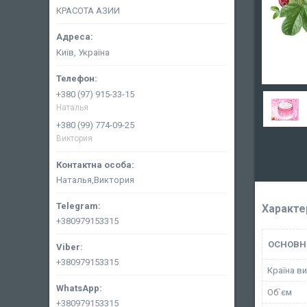
КРАСОТА АЗИИ
Київ, Україна
+380 (97) 915-33-15
Наталья
+380 (99) 774-09-25
Виктория
Наталья,Виктория
Характе
+380979153315
ОСНОВН
+380979153315
Країна в
Об`єм
+380979153315