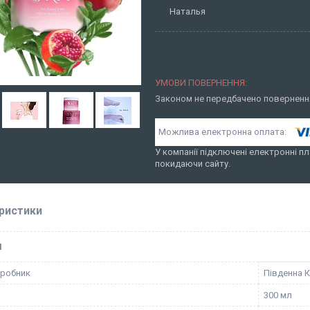
Наталья
Законом не передбачено повернення
У компанії підключені електронні пл
покидаючи сайту.
ристики
І
иробник
Південна 
300 мл