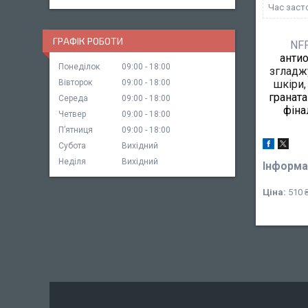
Час заст
ГРАФІК РОБОТИ
NFF
антио
Понеділок
09:00
18:00
згладжу
Вівторок
09:00
18:00
шкіри,
граната
Середа
09:00
18:00
фіна
Четвер
09:00
18:00
Пʼятниця
09:00
18:00
Субота
Вихідний
Неділя
Вихідний
Інформа
Ціна:
510 