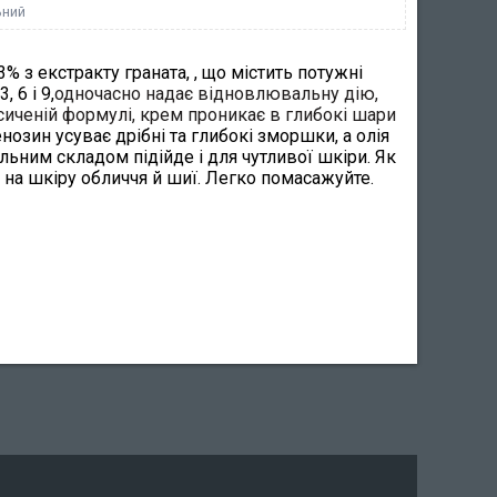
ьний
% з екстракту граната, , що містить потужні
 6 і 9,
одночасно надає відновлювальну дію,
сиченій формулі, крем проникає в глибокі шари
нозин усуває дрібні та глибокі зморшки, а олія
альним складом підійде і для чутливої шкіри. Як
ь на шкіру обличчя й шиї. Легко помасажуйте.