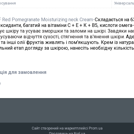
осування
Універсал
 Red Pomegranate Moisturizing neck Cream-
Складається на 63
ксиданти, багатий на вітаміни С + Е + К + В5, кислоти омега-3,
є шкіру та усуває зморшки та заломи на шкірі. Завдяки на
 усуваючи відчуття сухості, стягнення та в'янення шкіри.
Аде
 та інші олії фруктів живлять і пом'якшують. Крем із натур
льний етап догляду за шкірою, нанесіть необхідну кількіст
ція для замовлення
₴
Сайт створений на маркетплейсі
Prom.ua
Продавець на Bigl.ua