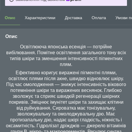
Опис
Характеристики
Доставка
Оплата
Умови п
Опис
Освітлююча японська есенція — потрійне
вибілювання. Помітне освітлення загального тону всіх
типів шкіри та зменшення інтенсивності пігментних
плям.
Ефективно коригує виражені пігментні плями,
освітлює плями після акне, швидко відновлює шкіру.
Під час омолодження — знижує інтенсивність вікового
потемніння шкіри та виражених веснянок. Глибоко
зволожує та сприяє швидкій регенерації шкірних
покривів. Зміцнює імунітет шкіри та захищає клітини
від руйнування. Сироватка має тонізувальну,
зволожувальну та омолоджувальну дію. Має
протизапальну дію, надає шкірі гладкість, ніжність і
оксамитність. Гідролізат дріжджів — джерело вітамінів
групи B, мікро- та макроелементів. Регулює синтез