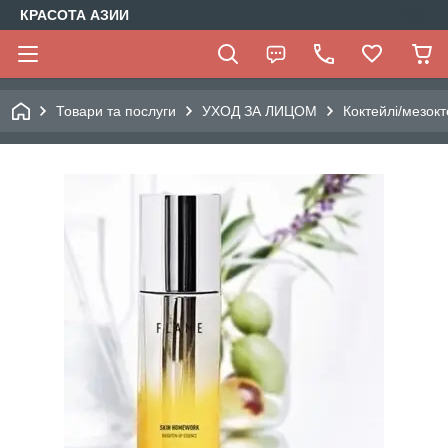
КРАСОТА АЗИИ
Товари та послуги
УХОД ЗА ЛИЦОМ
Коктейлі/мезокт