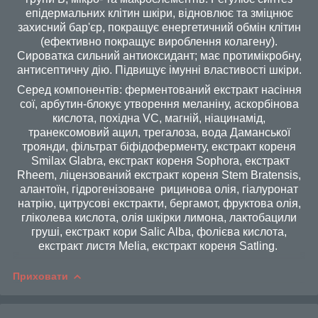
епідермальних клітин шкіри, відновлює та зміцнює
захисний бар'єр, покращує енергетичний обмін клітин
(ефективно покращує вироблення колагену).
Сироватка сильний антиоксидант; має протимікробну,
антисептичну дію. Підвищує імунні властивості шкіри.
Серед компонентів: ферментований екстракт насіння
сої, арбутин-блокує утворення меланіну, аскорбінова
кислота, похідна VC, магній, ніацинамід,
транексомовий ацил, трегалоза, вода Даманської
троянди, фільтрат біфідоферменту, екстракт кореня
Smilax Glabra, екстракт кореня Sophora, екстракт
Rheem, ліцензований екстракт кореня Stem Bratensis,
алантоїн, гідрогенізоване рицинова олія, гіалуронат
натрію, цитрусові екстракти, бергамот, фруктова олія,
гліколева кислота, олія шкірки лимона, лактобацили
груші, екстракт кори Salic Alba, фолієва кислота,
екстракт листя Melia, екстракт кореня Satling.
Приховати