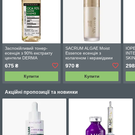
Заспокійливий тонер-
SACRUM ALGAE Moist
IOP
есенція з 90% екстракту
Essence есенція з
INT
центели DERMA
колагеном і керамідами
SKI
FACTORY Cica 90% Water
для омолодження й
відн
675
970
298
₴
₴
Essence - 150 мл
ліфтингу шкіри 30 мл
30 м
Купити
Купити
Акційні пропозиції та новинки