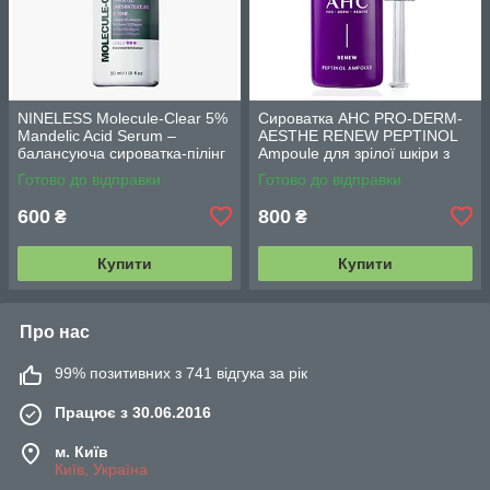
NINELESS Molecule-Clear 5%
Сироватка AHC PRO-DERM-
Mandelic Acid Serum –
AESTHE RENEW PEPTINOL
балансуюча сироватка-пілінг
Ampoule для зрілої шкіри з
з мигдалевою кислотою 5%
ретинолом (10,1 ppm) 30 мл
Готово до відправки
Готово до відправки
(30мл)
600
800
₴
₴
Купити
Купити
Про нас
99% позитивних з 741 відгука за рік
Працює з 30.06.2016
м. Київ
Київ, Україна