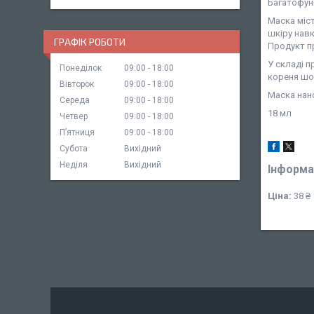
Багатофун
Маска міс
шкіру навк
ГРАФІК РОБОТИ
Продукт пр
У складі п
Понеділок
09:00
18:00
кореня шол
Вівторок
09:00
18:00
Маска нано
Середа
09:00
18:00
18 мл
Четвер
09:00
18:00
Пʼятниця
09:00
18:00
Субота
Вихідний
Неділя
Вихідний
Інформа
Ціна:
38 ₴