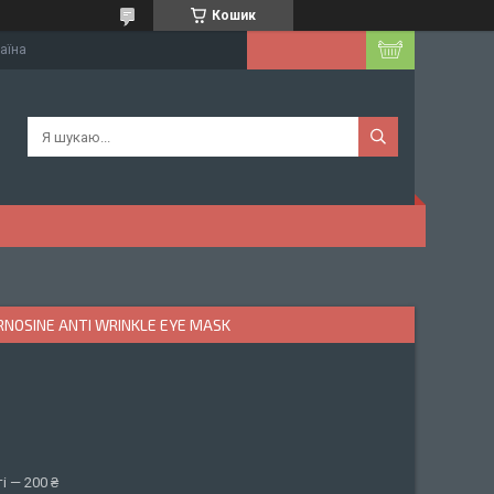
Кошик
раїна
OSINE ANTI WRINKLE EYE MASK
і — 200 ₴