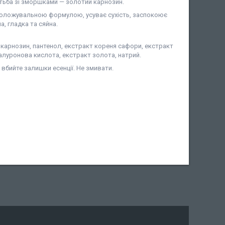
тьба зі зморшками — золотий карнозин.
воложувальною формулою, усуває сухість, заспокоює
а, гладка та сяйна.
, карнозин, пантенол, екстракт кореня сафори, екстракт
гіалуронова кислота, екстракт золота, натрий.
 вбийте залишки есенції. Не змивати.