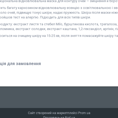
кціональна відновлювальна маска для контуру очей — зміцнення й боро
тить багату карнозином відновлювальну есенцію з освітлювальною і з
оло очей, підвищує тонус шкіри, надає пружність. Шкіра після маски ніжн
ойшов тест на алергію. Підходить для всіх типів шкіри.
родукту: екстракт листя та стебел Milo, бурштинова кислота, трегалоза
омника, екстракт солодки, екстракт каштана, 1,2-гександіол, аргінін, 
ситься на очищену шкіру на 15-25 хв, після зняття помасажуйте шкіру та
ція для замовлення
Сайт створений на маркетплейсі
Prom.ua
Продавець на Bigl.ua