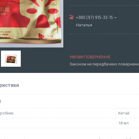
+380 (97) 915-33-15
Наталья
Законом не передбачено повернення
ристики
І
иробник
Китай
18 мл