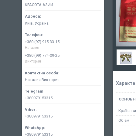
КРАСОТА АЗИИ
Київ, Україна
+380 (97) 915-33-15
Наталья
+380 (99) 774-09-25
Виктория
Наталья,Виктория
Характе
+380979153315
ОСНОВН
Країна в
+380979153315
Об`єм
+380979153315