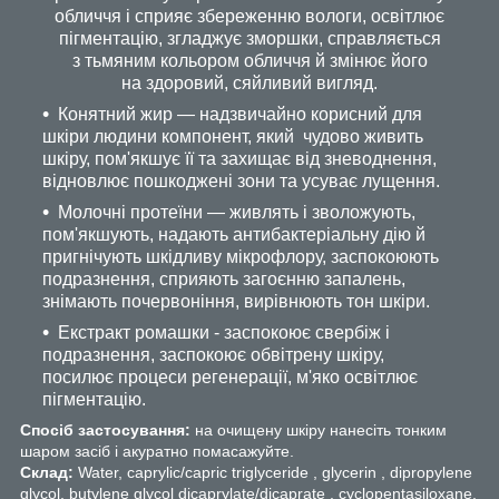
обличчя і сприяє збереженню вологи, освітлює
пігментацію, згладжує зморшки, справляється
з тьмяним кольором обличчя й змінює його
на здоровий, сяйливий вигляд.
Конятний жир — надзвичайно корисний для
шкіри людини компонент, який чудово живить
шкіру, пом'якшує її та захищає від зневоднення,
відновлює пошкоджені зони та усуває лущення.
Молочні протеїни — живлять і зволожують,
пом'якшують, надають антибактеріальну дію й
пригнічують шкідливу мікрофлору, заспокоюють
подразнення, сприяють загоєнню запалень,
знімають почервоніння, вирівнюють тон шкіри.
Екстракт ромашки - заспокоює свербіж і
подразнення, заспокоює обвітрену шкіру,
посилює процеси регенерації, м'яко освітлює
пігментацію.
Спосіб застосування:
на очищену шкіру нанесіть тонким
шаром засіб і акуратно помасажуйте.
Склад:
Water, caprylic/capric triglyceride , glycerin , dipropylene
glycol, butylene glycol dicaprylate/dicaprate , cyclopentasiloxane,