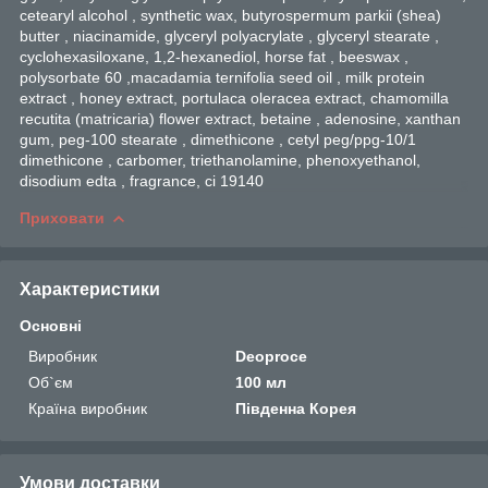
cetearyl alcohol , synthetic wax, butyrospermum parkii (shea)
butter , niacinamide, glyceryl polyacrylate , glyceryl stearate ,
cyclohexasiloxane, 1,2-hexanediol, horse fat , beeswax ,
polysorbate 60 ,macadamia ternifolia seed oil , milk protein
extract , honey extract, portulaca oleracea extract, chamomilla
recutita (matricaria) flower extract, betaine , adenosine, xanthan
gum, peg-100 stearate , dimethicone , cetyl peg/ppg-10/1
dimethicone , carbomer, triethanolamine, phenoxyethanol,
disodium edta , fragrance, ci 19140
Приховати
Характеристики
Основні
Виробник
Deoproce
Об`єм
100 мл
Країна виробник
Південна Корея
Умови доставки