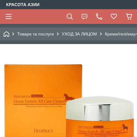
КРАСОТА АЗИИ
Товари та послуги
УХОД ЗА ЛИЦОМ
Креми/гелі/емул