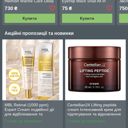
Heimish Marine Care Deep
Eyenlip Black Snail All In
Звол
Moisture Nourishing
One Cream 25 г
відн
730
75
750
₴
₴
Melting Cream 60 мл
чоло
обли
Купити
Купити
Акційні пропозиції та новинки
MBL Retinal (1000 ppm)
Centellian24 Lifting peptide
Expert Cream подвійної дії
cream Інтенсивний крем для
для відбілювання та
підтягування та відновлення
зменшення зморшок з
шкіри 65 мл.
Готово до відправки
Готово до відправки
ретиналем 30 г