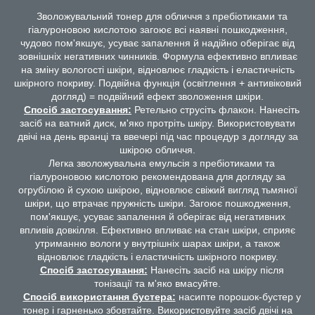
Зволожувальний тонер для обличчя з пребіотиками та
гіалуроновою кислотою загоює всі наявні пошкодження,
чудово пом'якшує, усуває запалення й надійно оберігає від
зовнішніх негативних чинників. Формула ефективно впливає
на зміну вологості шкіри, відновлює гладкість і еластичність
шкірного покриву. Подвійна функція (освітлення + антивіковий
догляд) = подвійний ефект зволоження шкіри.
Спосіб застосування:
Ретельно струсіть флакон. Нанесіть
засіб на ватний диск, м'яко протріть шкіру. Використовувати
двічі на день вранці та ввечері під час процедур з догляду за
шкірою обличчя.
Легка зволожувальна емульсія з пребіотиками та
гіалуроновою кислотою рекомендована для догляду за
огрубілою й сухою шкірою, відновлює свіжий вигляд тьмяної
шкіри, що втрачає пружність шкіри. Загоює пошкодження,
пом'якшує, усуває запалення й оберігає від негативних
впливів довкілля. Ефективно впливає на стан шкіри, сприяє
утриманню вологи у внутрішніх шарах шкіри, а також
відновлює гладкість і еластичність шкірного покриву.
Спосіб застосування:
Нанесіть засіб на шкіру після
тонізації та м'яко вмасуйте.
Спосіб використання бустера:
насипте порошок-бустер у
тонер і гарненько збовтайте. Використовуйте засіб двічі на