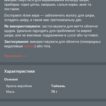
прибирає чорні цятки, зморшки, сальні корки, акне та
постакне.
Екстракт Алое вера —
забезпечить вологу для шкіри,
згладить шкіру, а також має протизапальну дію.
Як використовувати:
застосовувати для миття обличчя
щодня. Ідеально підходить для проблемної та жирної
шкіри, але не викликає подразнення в сухої або чутливої.
Застосування
: використовувати для обличчя (попередньо
видаливши
макіяж
) або тіла.
Приховати
Характеристики
Основні
Країна виробник
Тайвань
Маса
70 г