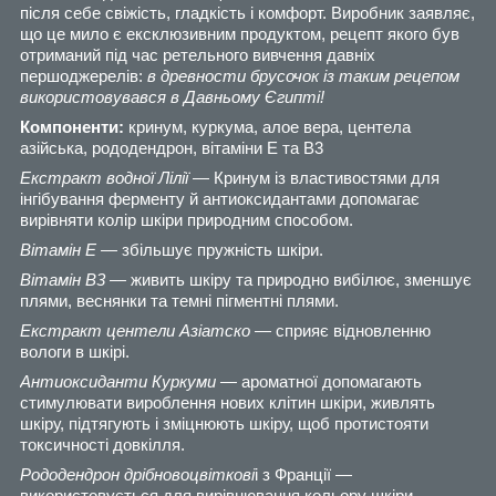
після себе свіжість, гладкість і комфорт. Виробник заявляє,
що це мило є ексклюзивним продуктом, рецепт якого був
отриманий під час ретельного вивчення давніх
першоджерелів:
в древности брусочок із таким рецепом
використовувався в Давньому Єгипті!
Компоненти:
кринум, куркума, алое вера, центела
азійська, рододендрон, вітаміни Е та В3
Екстракт водної Лілії
— Кринум із властивостями для
інгібування ферменту й антиоксидантами допомагає
вирівняти колір шкіри природним способом.
Вітамін Е —
збільшує пружність шкіри.
Вітамін B3 —
живить шкіру та природно вибілює, зменшує
плями, веснянки та темні пігментні плями.
Екстракт центели Азіатско —
сприяє відновленню
вологи в шкірі.
Антиоксиданти Куркуми —
ароматної допомагають
стимулювати вироблення нових клітин шкіри, живлять
шкіру, підтягують і зміцнюють шкіру, щоб протистояти
токсичності довкілля.
Рододендрон дрібновоцвіткові
і з Франції —
використовується для вирівнювання кольору шкіри,