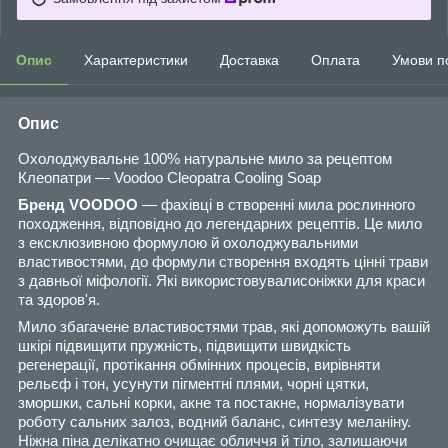
Опис
Характеристики
Доставка
Оплата
Умови п
Опис
Охолоджувальне 100% натуральне мило за рецептом
Клеопатри — Voodoo Cleopatra Cooling Soap
Бренд VOODOO
— фахівці в створенні мила рослинного
походження, відповідно до легендарних рецептів. Це мило
з ексклюзивною формулою й охолоджувальними
властивостями, до формули створення входять цінні трави
з давньої міфології. Які використовувалисоніжки для краси
та здоров'я.
Мило збагачене властивостями трав, які допоможуть вашій
шкірі підвищити пружність, підвищити швидкість
регенерації, протікання обмінних процесів, вирівняти
рельєф і тон, усунути пігментні плями, чорні цятки,
зморшки, сальні корки, акне та постакне, нормалізувати
роботу сальних залоз, водний баланс, синтезу меланіну.
Ніжна піна делікатно очищає обличчя й тіло, залишаючи