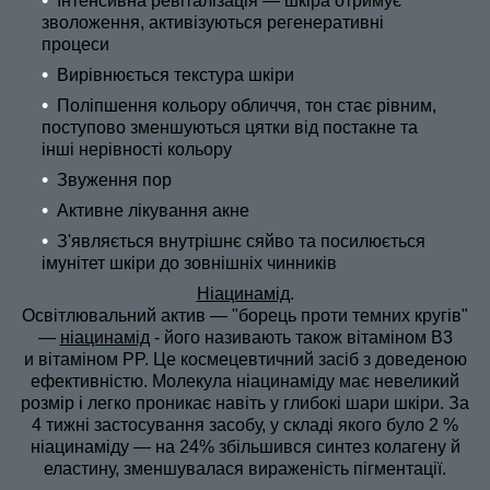
Інтенсивна ревіталізація — шкіра отримує
зволоження, активізуються регенеративні
процеси
Вирівнюється текстура шкіри
Поліпшення кольору обличчя, тон стає рівним,
поступово зменшуються цятки від постакне та
інші нерівності кольору
Звуження пор
Активне лікування акне
З'являється внутрішнє сяйво та посилюється
імунітет шкіри до зовнішніх чинників
Ніацинамід
.
Освітлювальний актив — "борець проти темних кругів"
—
ніацинамід
- його називають також вітаміном B
3
и вітаміном PP. Це космецевтичний засіб з доведеною
ефективністю. Молекула ніацинаміду має невеликий
розмір і легко проникає навіть у глибокі шари шкіри. За
4 тижні застосування засобу, у складі якого було 2 %
ніацинаміду — на 24% збільшився синтез колагену й
еластину, зменшувалася вираженість пігментації.