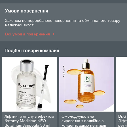
Умови повернення
Законом не передбачено повернення та обмін даного товару
належної якості
Всі умови повернення
Подібні товари компанії
Ліфтинг ампулу з ефектом
Омолоджувальна
Dr.G
ботоксу Meditime NEO
сироватка з подвійною
Ліфт
Botalinum Ampoule 30 ml
концентрацією пептидів
рети