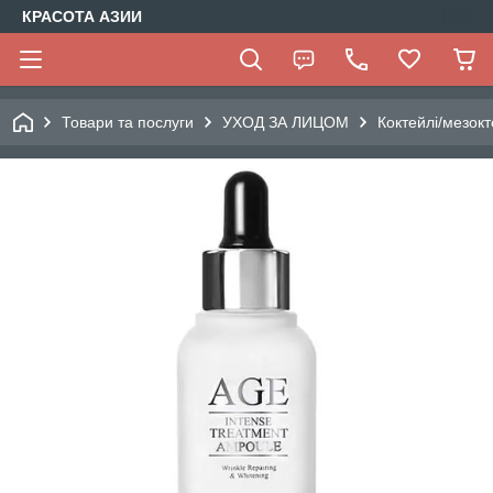
КРАСОТА АЗИИ
Товари та послуги
УХОД ЗА ЛИЦОМ
Коктейлі/мезокт