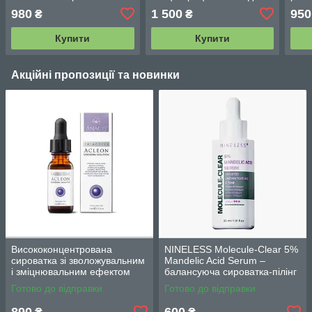
Coreana Ample:N Peptide
чорн
980
1 500
950
₴
₴
Shot Ampoule 2X 100ml
Купити
Купити
Акційні пропозиції та новинки
Висококонцентрована
NINELESS Molecule-Clear 5%
сироватка зі зволожувальним
Mandelic Acid Serum –
і зміцнювальним ефектом
балансуюча сироватка-пілінг
Acleon Seboderm Solution
з мигдалевою кислотою 5%
Готово до відправки
Готово до відправки
Serum 15 мл
(30мл)
890
600