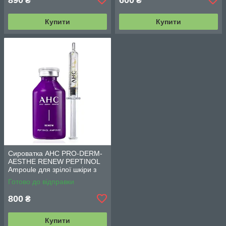
₴
₴
Купити
Купити
Сироватка AHC PRO-DERM-
AESTHE RENEW PEPTINOL
Ampoule для зрілої шкіри з
ретинолом (10,1 ppm) 30 мл
Готово до відправки
800
₴
Купити