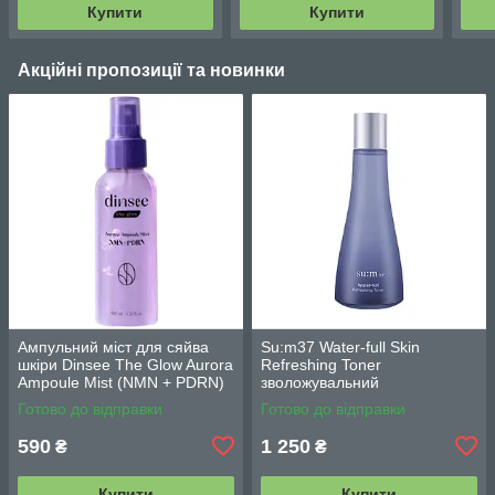
Купити
Купити
Акційні пропозиції та новинки
Ампульний міст для сяйва
Su:m37 Water-full Skin
шкіри Dinsee The Glow Aurora
Refreshing Toner
Ampoule Mist (NMN + PDRN)
зволожувальний
100 мл
ферментований тонер 170
Готово до відправки
Готово до відправки
мл
590
1 250
₴
₴
Купити
Купити