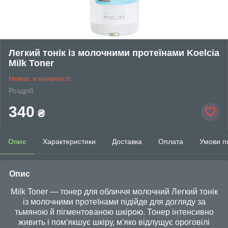
Легкий тонік із молочними протеїнами Koelcia
Milk Toner
Немає в наявності
Роздріб
340
₴
Опис
Характеристики
Доставка
Оплата
Умови п
Опис
Milk Toner — тонер для обличчя молочний Легкий тонік
із молочними протеїнами підійде для догляду за
тьмяною й пігментованою шкірою. Тонер інтенсивно
живить і пом'якшує шкіру, м'яко відлущує ороговілі