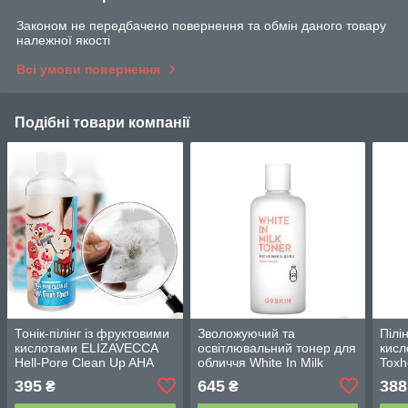
Законом не передбачено повернення та обмін даного товару
належної якості
Всі умови повернення
Подібні товари компанії
Тонік-пілінг із фруктовими
Зволожуючий та
Пілі
кислотами ELIZAVECCA
освітлювальний тонер для
кисл
Hell-Pore Clean Up AHA
обличчя White In Milk
Toxh
Fruit Toner 200ml
Toner G9SKIN (300мл)
BHA-
395
645
388
₴
₴