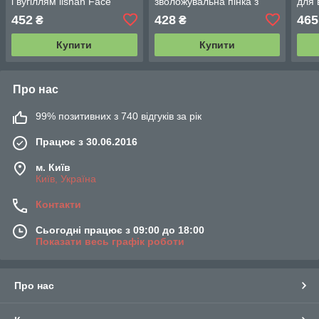
і вугіллям lishan Face
зволожувальна пінка з
для 
Wash Horse Oil 130 g
керамідами й екстрактами
маса
452
428
465
₴
₴
трав 90 g
Купити
Купити
Про нас
99% позитивних з 740 відгуків за рік
Працює з 30.06.2016
м. Київ
Київ, Україна
Контакти
Сьогодні працює з 09:00 до 18:00
Показати весь графік роботи
Про нас