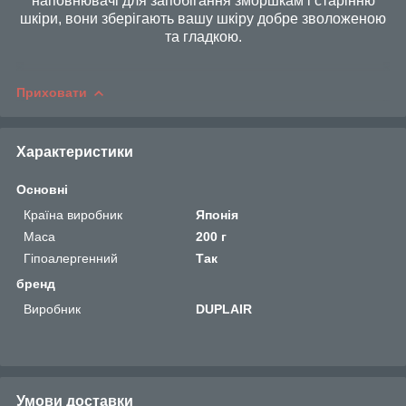
наповнювачі для запобігання зморшкам і старінню
шкіри, вони зберігають вашу шкіру добре зволоженою
та гладкою.
Приховати
Характеристики
Основні
Країна виробник
Японія
Маса
200 г
Гіпоалергенний
Так
бренд
Виробник
DUPLAIR
Умови доставки