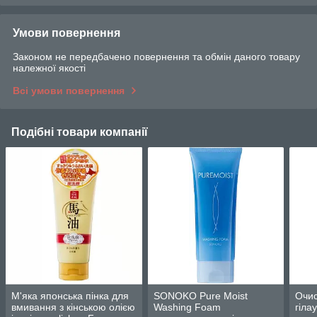
Умови повернення
Законом не передбачено повернення та обмін даного товару
належної якості
Всі умови повернення
Подібні товари компанії
М'яка японська пінка для
SONOKO Pure Moist
Очис
вмивання з кінською олією
Washing Foam
гіла