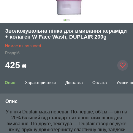
Зволожувальна пінка для вмивання кераміди
+ колаген W Face Wash, DUPLAIR 200g
Немає в наявності
Роздріб
425
₴
Опис
Характеристики
Доставка
Оплата
Умови п
Опис
У пінки Duplair маса переваг. По-перше, об'єм — він на
20% більший від стандартних японських пінок для
вмивання. По-друге, текстура — Duplair створює дуже
ніжну, пружну дрібнозернисту еластичну піну, завдяки