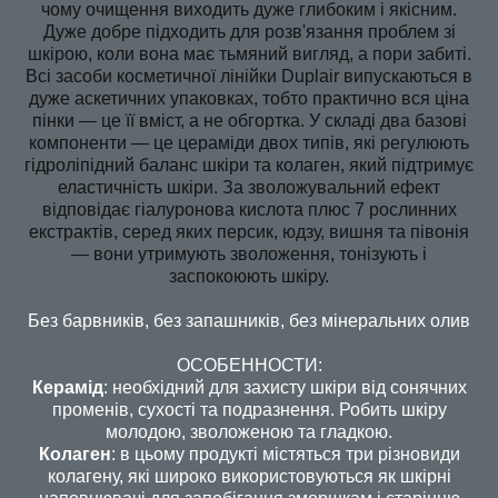
чому очищення виходить дуже глибоким і якісним.
Дуже добре підходить для розв'язання проблем зі
шкірою, коли вона має тьмяний вигляд, а пори забиті.
Всі засоби косметичної лінійки Duplair випускаються в
дуже аскетичних упаковках, тобто практично вся ціна
пінки — це її вміст, а не обгортка. У складі два базові
компоненти — це цераміди двох типів, які регулюють
гідроліпідний баланс шкіри та колаген, який підтримує
еластичність шкіри. За зволожувальний ефект
відповідає гіалуронова кислота плюс 7 рослинних
екстрактів, серед яких персик, юдзу, вишня та півонія
— вони утримують зволоження, тонізують і
заспокоюють шкіру.
Без барвників, без запашників, без мінеральних олив
ОСОБЕННОСТИ:
Керамід
: необхідний для захисту шкіри від сонячних
променів, сухості та подразнення. Робить шкіру
молодою, зволоженою та гладкою.
Колаген
: в цьому продукті містяться три різновиди
колагену, які широко використовуються як шкірні