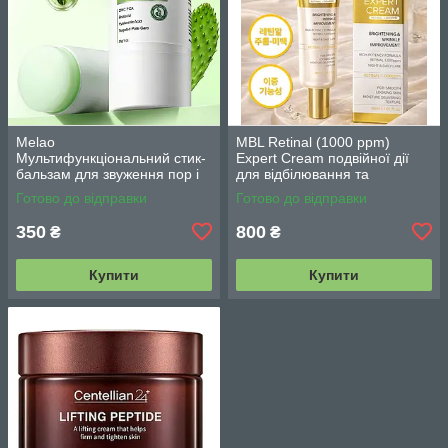
Melao
MBL Retinal (1000 ppm)
Мультифункціональний стик-
Expert Cream подвійної дії
бальзам для звуження пор і
для відбілювання та
контролю себуму 30 г
зменшення зморшок з
Готово до відправки
Готово до відправки
ретиналем 30 г
350
800
₴
₴
Купити
Купити