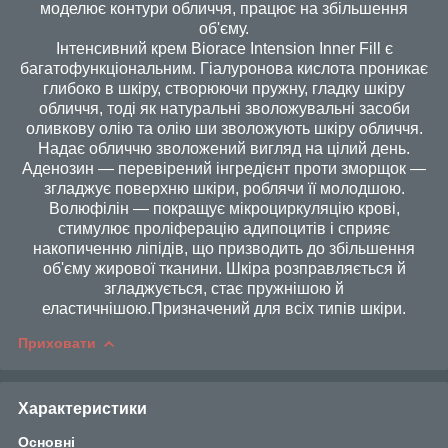
моделює контури обличчя, працює на збільшення
об'єму.
Інтенсивний крем Biorace Intension Inner Fill є
багатофункціональним. Гіалуронова кислота проникає
глибоко в шкіру, створюючи пружну, гладку шкіру
обличчя, тоді як натуральні зволожувальні засоби
оливкову олію та олію ши зволожують шкіру обличчя.
Надає обличчю зволожений вигляд на цілий день.
Аденозин — перевірений інгредієнт проти зморщок —
згладжує поверхню шкіри, роблячи її молодшою.
Волюфілін — покращує мікроциркуляцію крові,
стимулює проліферацію адипоцитів і сприяє
накопиченню ліпідів, що призводить до збільшення
об'єму жирової тканини. Шкіра розправляється й
згладжується, стає пружнішою й
еластичнішою.
Призначений для всіх типів шкіри.
Приховати
Характеристики
Основні