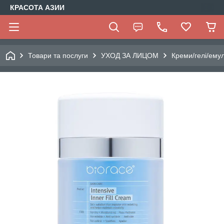
КРАСОТА АЗИИ
Товари та послуги
УХОД ЗА ЛИЦОМ
Креми/гелі/емул