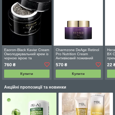
Eaoron-Black Kaviar Cream
Charmzone DeАge Retinol
Hera
Омолоджувальний крем із
Pro Nutrition Cream
BX C
чорною ікрою та
Антивіковий поживний
прем
морськими мінералами 50
крем із ретинолом 50 мл
пепт
760
570
22
₴
₴
мл
мл
Купити
Купити
Акційні пропозиції та новинки