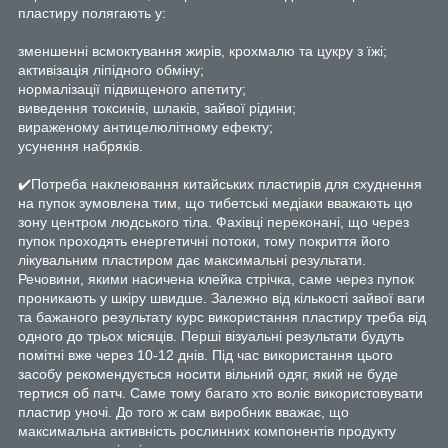
пластиру полягають у:
зменшенні всмоктування жирів, крохмалю та цукру з їжі;
активізація ліпідного обміну;
нормалізації підвищеного апетиту;
виведення токсинів, шлаків, зайвої рідини;
вираженому антицелюлітному ефекту;
усунення набряків.
✔️Потреба наклеювання китайських пластирів для схуднення
на пупок зумовлена тим, що тибетські медіаки вважають цю
зону центром людського тіла. Фахівці переконані, що через
пупок проходять енергетичні потоки, тому покриття його
лікувальним пластиром дає максимальні результати.
Речовини, якими насичена клейка стрічка, саме через пупок
проникають у шкіру швидше. Залежно від кількості зайвої ваги
та бажаного результату курс використання пластиру треба від
одного до трьох місяців. Перші візуальні результати будуть
помітні вже через 10-12 днів. Під час використання цього
засобу рекомендується носити вільний одяг, який не буде
тертися об патч. Саме тому багато хто воліє використовувати
пластир уночі. До того ж сам виробник вважає, що
максимальна активність рослинних компонентів продукту