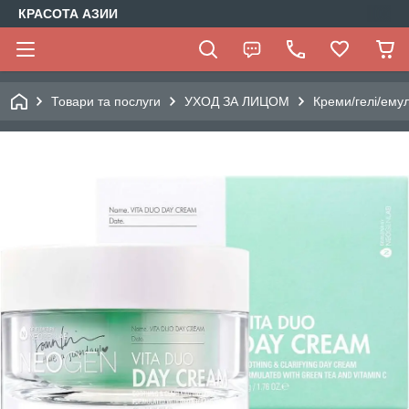
КРАСОТА АЗИИ
Товари та послуги
УХОД ЗА ЛИЦОМ
Креми/гелі/емул