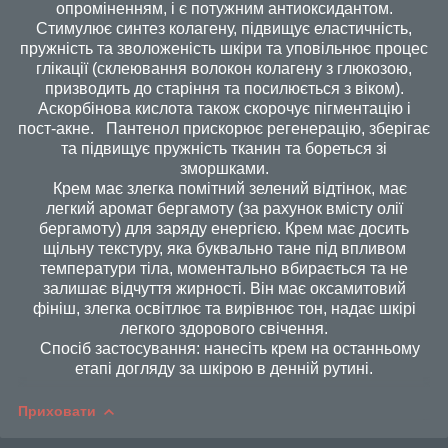
опроміненням, і є потужним антиоксидантом.
Стимулює синтез колагену, підвищує еластичність,
пружність та зволоженість шкіри та уповільнює процес
глікації (склеювання волокон колагену з глюкозою,
призводить до старіння та посилюється з віком).
Аскорбінова кислота також скорочує пігментацію і
пост-акне. Пантенол прискорює регенерацію, зберігає
та підвищує пружність тканин та бореться зі
зморшками.
Крем має злегка помітний зелений відтінок, має
легкий аромат бергамоту (за рахунок вмісту олії
бергамоту) для заряду енергією. Крем має досить
щільну текстуру, яка буквально тане під впливом
температури тіла, моментально вбирається та не
залишає відчуття жирності. Він має оксамитовий
фініш, злегка освітлює та вирівнює тон, надає шкірі
легкого здорового свічення.
Спосіб застосування: нанесіть крем на останньому
етапі догляду за шкірою в денній рутині.
Приховати