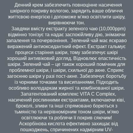
Денний крем забезпечить повноцінне насичення
шкірного покриву вологою, зарядить ваше обличчя
життєвою енергією і допоможе м'яко освітлити шкіру,
вирівнюючи тон.
Завдяки вмісту екстракту зеленого чаю (10,000ppm)
відмінно тонізує та надає заспокійливу дію, знімаючи
запалення та почервоніння. Зелений чай має яскраво
виражений антиоксидантний ефект. Екстракт гальмує
процеси старіння шкіри, тому забезпечує шкірі
хороший антивіковий догляд. Відновлює еластичність
шкіри. Зелений чай – це також хороший помічник для
проблемної шкіри, і шкіри, схильної до акне. Сприяє
загоєнню шкіри у разі пост-акне. Забезпечує боротьбу
із чорними точками та висипаннями. Підходить
особливо володаркам жирної та комбінованої шкіри.
Запатентований комплекс VITA C Complex,
насичений рослинними екстрактами, включаючи ківі,
броколі, зливи та інші спрямовано борються з
тьмяністю та нерівномірним тоном шкіри, м'яко
освітлюючи та роблячи її покрив сяючим!
Аскорбінова кислота ефективно захищає від
пошкоджень, спричинених надмірним UV-