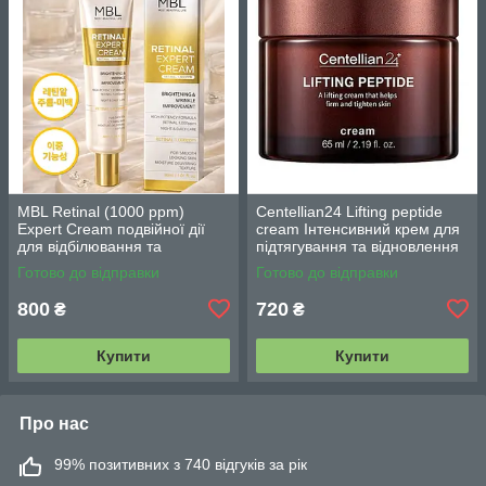
MBL Retinal (1000 ppm)
Centellian24 Lifting peptide
Expert Cream подвійної дії
cream Інтенсивний крем для
для відбілювання та
підтягування та відновлення
зменшення зморшок з
шкіри 65 мл.
Готово до відправки
Готово до відправки
ретиналем 30 г
800
720
₴
₴
Купити
Купити
Про нас
99% позитивних з 740 відгуків за рік