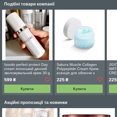
Подібні товари компанії
Issodo perfect protect Day
Sakura Muscle Collagen
JIG
cream японський денний
Polypeptide Cream Крем-
WAT
зволожувальний крем 30 g
есенція для обличчя з
CRE
колагеном і
звол
599
225
225
₴
₴
поліпептидами 50 ml
50M
Купити
Купити
Акційні пропозиції та новинки