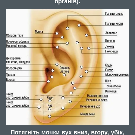
органів).
Потягніть мочки вух вниз, вгору, убік,