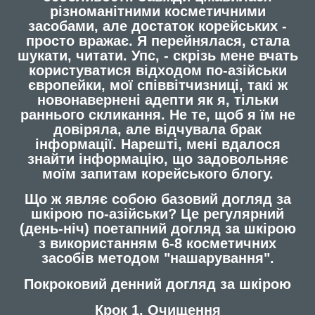
різноманітними косметичними
засобами, але достаток корейських -
просто вражає. Я перейнялася, стала
шукати, читати. Упс, - скрізь мене вчать
користуватися відходом по-азійськи
європейки, мої співвітчизниці, такі ж
новонавернені адепти як я, тільки
раннього скликання. Не те, щоб я їм не
довіряла, але відчувала брак
інформації. Нарешті, мені вдалося
знайти інформацію, що задовольняє
моїм запитам корейського блогу.
Що ж являє собою базовий догляд за
шкірою по-азійськи? Це регулярний
(день-ніч) поетапний догляд за шкірою
з використанням 6-8 косметичних
засобів методом "нашарування".
Покроковий денний догляд за шкірою
Крок 1. Очищення