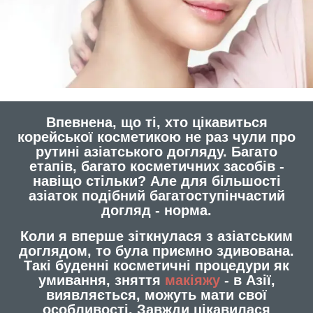
Впевнена, що ті, хто цікавиться
корейської косметикою не раз чули про
рутині азіатського догляду. Багато
етапів, багато косметичних засобів -
навіщо стільки? Але для більшості
азіаток подібний багатоступінчастий
догляд - норма.
Коли я вперше зіткнулася з азіатським
доглядом, то була приємно здивована.
Такі буденні косметичні процедури як
умивання, зняття
макіяжу
- в Азії,
виявляється, можуть мати свої
особливості. Завжди цікавилася