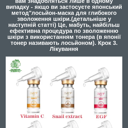
вам знадобляться лише в одному
випадку - якщо ви застосуєте японський
метод"лосьйон-маска для глибокого
зволоження шкіри.(детальніше у
наступній статті) Це, мабуть, найбільш
ефективна процедура по зволоженню
шкіри з використанням тонера (в японії
тонер називають лосьйоном).
Крок 3.
Лікування