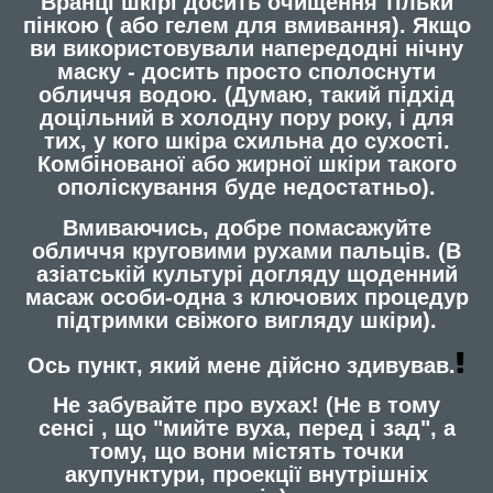
Вранці шкірі досить очищення тільки
пінкою ( або гелем для вмивання). Якщо
ви використовували напередодні нічну
маску - досить просто сполоснути
обличчя водою. (Думаю, такий підхід
доцільний в холодну пору року, і для
тих, у кого шкіра схильна до сухості.
Комбінованої або жирної шкіри такого
ополіскування буде недостатньо).
Вмиваючись, добре помасажуйте
обличчя круговими рухами пальців. (В
азіатській культурі догляду щоденний
масаж особи-одна з ключових процедур
підтримки свіжого вигляду шкіри).
Ось пункт, який мене дійсно здивував.
Не забувайте про вухах! (Не в тому
сенсі , що "мийте вуха, перед і зад", а
тому, що вони містять точки
акупунктури, проекції внутрішніх