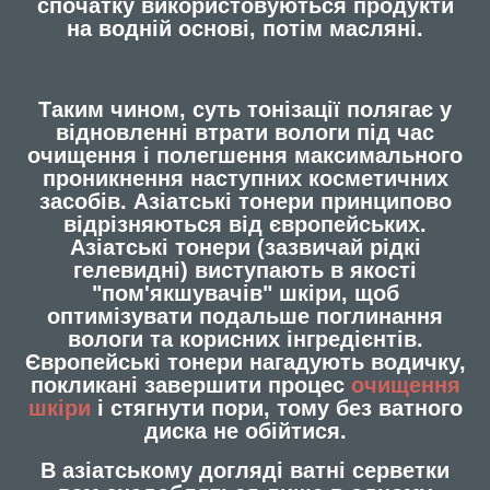
спочатку використовуються продукти
на водній основі, потім масляні.
Таким чином, суть тонізації полягає у
відновленні втрати вологи під час
очищення і полегшення максимального
проникнення наступних косметичних
засобів. Азіатські тонери принципово
відрізняються від європейських.
Азіатські тонери (зазвичай рідкі
гелевидні) виступають в якості
"пом'якшувачів" шкіри, щоб
оптимізувати подальше поглинання
вологи та корисних інгредієнтів.
Європейські тонери нагадують водичку,
покликані завершити процес
очищення
шкіри
і стягнути пори, тому без ватного
диска не обійтися.
В азіатському догляді ватні серветки