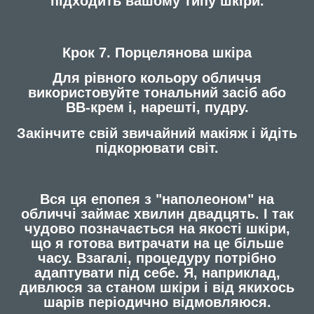
підходить вашому типу шкіри.
Крок 7. Порцелянова шкіра
Для рівного кольору обличчя
використовуйте тональний засіб або
ВВ-крем і, нарешті, пудру.
Закінчите свій звичайний макіяж і йдіть
підкорювати світ.
Вся ця епопея з "наполеоном" на
обличчі займає хвилин двадцять. І так
чудово позначається на якості шкіри,
що я готова витрачати на це більше
часу. Взагалі, процедуру потрібно
адаптувати під себе. Я, наприклад,
дивлюся за станом шкіри і від якихось
шарів періодично відмовляюся.